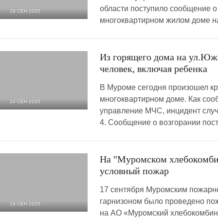
области поступило сообщение о
29 СЕН 2025
многоквартирном жилом доме на
1 860
0
Из горящего дома на ул.Юж
человек, включая ребенка
В Муроме сегодня произошел к
многоквартирном доме. Как соо
24 СЕН 2025
управление МЧС, инцидент случ
2 377
0
4. Сообщение о возгорании пост
На "Муромском хлебокомби
условный пожар
17 сентября Муромским пожарн
гарнизоном было проведено пож
19 СЕН 2025
на АО «Муромский хлебокомбина
791
0