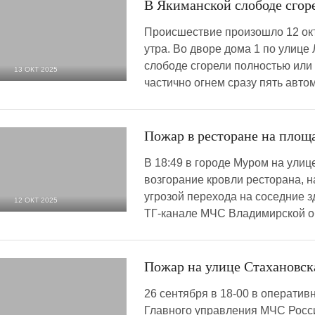
В Якиманской слободе сгор
Происшествие произошло 12 окт
утра. Во дворе дома 1 по улице
слободе сгорели полностью ил
13 ОКТ 2025
частично огнем сразу пять авто
3 619
0
Пожар в ресторане на площ
В 18:49 в городе Муром на улиц
возгорание кровли ресторана, н
угрозой перехода на соседние з
12 ОКТ 2025
ТГ-канале МЧС Владимирской об
3 359
0
Пожар на улице Стахановск
26 сентября в 18-00 в операти
Главного управления МЧС Росс