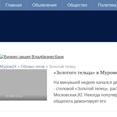
Главная
Объявления
Общество
Политика
Муром24
»
Облако тегов
» Золотой телец
«Золотого тельца» в Муром
На минувшей неделе начался д
- столовой «Золотой телец», ра
Московская,92. Некогда популя
15 ИЮЛ 2019
общепита демонтирует его
9 139
0