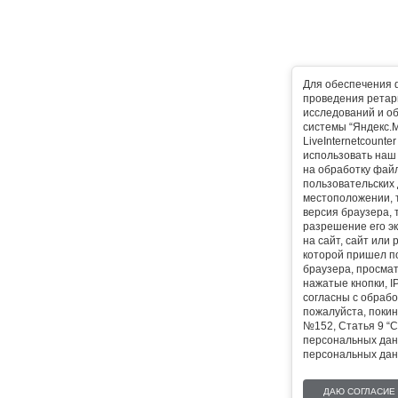
Для обеспечения 
проведения ретарг
исследований и о
системы “Яндекс.М
LiveInternetcounte
использовать наш 
на обработку фай
пользовательских 
местоположении, т
версия браузера, 
разрешение его эк
на сайт, сайт или
которой пришел п
браузера, просма
нажатые кнопки, I
согласны с обрабо
пожалуйста, покин
№152, Статья 9 “С
персональных дан
персональных дан
ДАЮ СОГЛАСИЕ