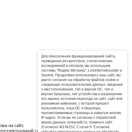
Для обеспечения функционирования сайта,
проведения ретаргетинга, статистических
исследований и обзоров, мы используем
системы “Яндекс.Метрика”, LiveInternetcounter и
Sputnik. Продолжая использовать наш сайт, вы
даете согласие на обработку файлов cookie и
следующих пользовательских данных: сведения
о местоположении, тип и версия ОС, тип и
версия браузера, тип устройства и разрешение
его экрана, источник перехода на сайт, сайт или
рекламная кампания, с которой пришел
пользователь, язык ОС и браузера,
просматриваемые страницы и нажатые кнопки,
IP-адрес. Если вы не согласны с обработкой
ваших данных, пожалуйста, покиньте сайт.
ки на сайт.
(Согласно ФЗ №152, Статья 9 “Согласие
нтеллектуальной собственностью сайта.
субъекта персональных данных на обработку