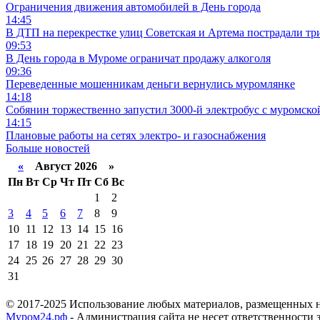
Ограничения движения автомобилей в День города
14:45
В ДТП на перекрестке улиц Советская и Артема пострадали тр
09:53
В День города в Муроме ограничат продажу алкоголя
09:36
Переведенные мошенникам деньги вернулись муромлянке
14:18
Собянин торжественно запустил 3000-й электробус с муромско
14:15
Плановые работы на сетях электро- и газоснабжения
Больше новостей
«
Август 2026 »
Пн
Вт
Ср
Чт
Пт
Сб
Вс
1
2
3
4
5
6
7
8
9
10
11
12
13
14
15
16
17
18
19
20
21
22
23
24
25
26
27
28
29
30
31
© 2017-2025 Использование любых материалов, размещенных на
Муром24.рф
- Администрация сайта не несет ответственности 