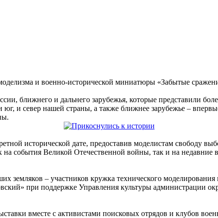
 моделизма и военно-исторической миниатюры «Забытые сражени
ссии, ближнего и дальнего зарубежья, которые представили боле
 юг, и север нашей страны, а также ближнее зарубежье – впервы
ны.
етной исторической дате, предоставив моделистам свободу выбо
к на события Великой Отечественной войны, так и на недавние
ших земляков – участников кружка технического моделирования
вский» при поддержке Управления культуры администрации окр
ставки вместе с активистами поисковых отрядов и клубов вое