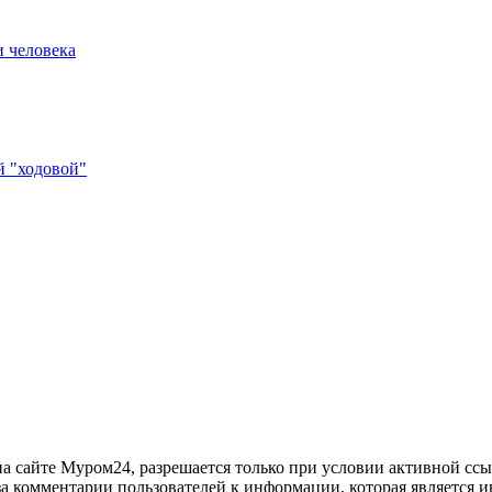
и человека
й "ходовой"
 сайте Муром24, разрешается только при условии активной ссыл
за комментарии пользователей к информации, которая является и