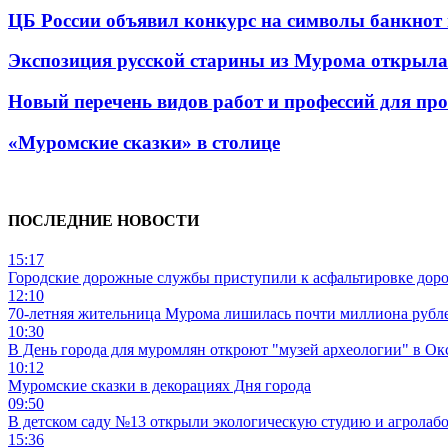
ЦБ России объявил конкурс на символы банкнот в
Экспозиция русской старины из Мурома открыла
Новый перечень видов работ и профессий для п
«Муромские сказки» в столице
ПОСЛЕДНИЕ НОВОСТИ
15:17
Городские дорожные службы приступили к асфальтировке дор
12:10
70-летняя жительница Мурома лишилась почти миллиона рубле
10:30
В День города для муромлян откроют "музей археологии" в Ок
10:12
Муромские сказки в декорациях Дня города
09:50
В детском саду №13 открыли экологическую студию и агролаб
15:36