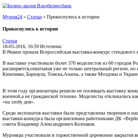
Муром24
»
Статьи
» Прикоснулись к истории
Прикоснулись к истории
Статьи
18-05-2016, 16:59
Источник:
В Рязани прошла Всероссийская выставка-конкурс стендового
В выставке участвовали более 370 моделистов из 60 городов Ро
расширяется,охватывая уже не только центральный регион, но и
Кинешмы, Барнаула, Томска,Анапы, а также Молдовы и Украи
В этом году организаторы решили не посвящать выставку конкр
военной,а не гражданской технике. Моделисты откликались ка
«на злобу дня».
Среди экспонатов выставки были представлены творения и на
выставки-конкурса была организована работниками ДК «Вербо
совета Владимир Александрович Колпаков.
Муромцы участвовали в торжественной церемонии закрытия вы