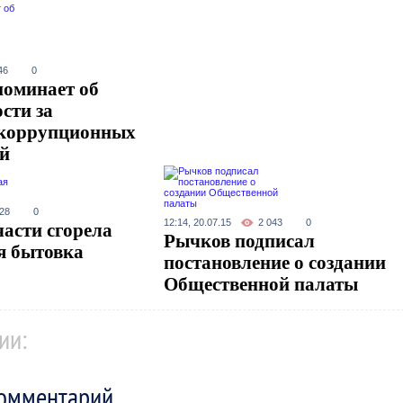
46
0
оминает об
сти за
 коррупционных
й
028
0
12:14, 20.07.15
2 043
0
части сгорела
Рычков подписал
я бытовка
постановление о создании
Общественной палаты
ии:
комментарий