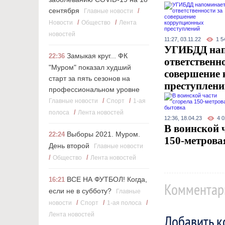
сентября
/
Главные новости
/
/
Новости
Общество
Лента
новостей
11:27, 03.11.22
1 5
УГИБДД нап
Замыкая круг... ФК
22:36
ответственно
"Муром" показал худший
совершение
старт за пять сезонов на
преступлени
профессиональном уровне
/
/
Главные новости
Cпорт
1-ая
/
полоса
Лента новостей
12:36, 18.04.23
4 
В воинской 
Выборы 2021. Муром.
22:24
150-метрова
День второй
Главные новости
/
/
Общество
Лента новостей
ВСЕ НА ФУТБОЛ! Когда,
16:21
Комментар
если не в субботу?
Главные
/
/
/
новости
Cпорт
1-ая полоса
Лента новостей
Добавить 