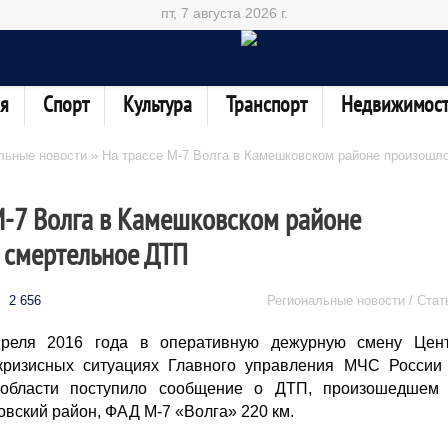
пт, 7 августа 2026 г.
я
Спорт
Культура
Транспорт
Недвижимост
льные новости
» На трассе М-7 Волга в Камешковском районе произошл
М-7 Волга в Камешковском районе
 смертельное ДТП
2 656
Региональные новости / Стат
преля 2016 года в оперативную дежурную смену Цен
кризисных ситуациях Главного управления МЧС России
 области поступило сообщение о ДТП, произошедшем
овский район, ФАД М-7 «Волга» 220 км.