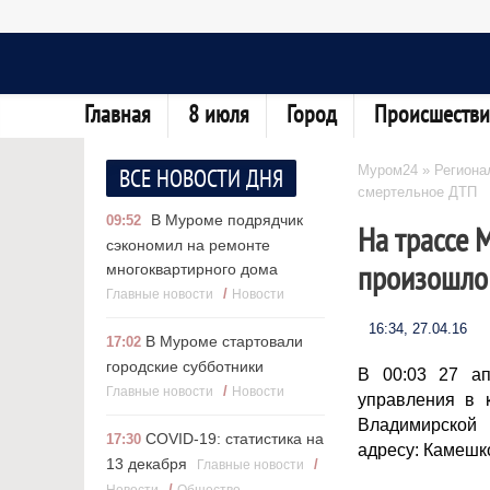
Главная
8 июля
Город
Происшестви
Муром24
»
Региона
ВСЕ НОВОСТИ ДНЯ
смертельное ДТП
В Муроме подрядчик
09:52
На трассе 
сэкономил на ремонте
произошло
многоквартирного дома
/
Главные новости
Новости
16:34, 27.04.16
В Муроме стартовали
17:02
городские субботники
В 00:03 27 а
/
Главные новости
Новости
управления в 
Владимирской
COVID-19: статистика на
17:30
адресу: Камешк
13 декабря
/
Главные новости
/