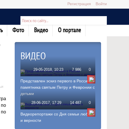
Регистрация
Войти
ь
Фото
Видео
О портале
о
ВИДЕО
29-05-2018, 10:23
7 986
0
Представлен эскиз первого в России
ьи
памятника святым Петру и Февронии с
детьми
тра
28-06-2017, 17:29
14 487
0
 по
 по
Видеорепортажи со Дня семьи любви
и верности