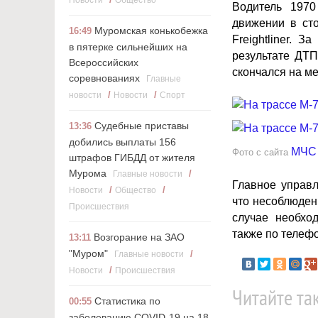
Новости
Общество
Водитель 1970
движении в ст
Муромская конькобежка
16:49
Freightliner. 
в пятерке сильнейших на
результате ДТП
Всероссийских
скончался на м
соревнованиях
Главные
/
/
новости
Новости
Cпорт
Судебные приставы
13:36
добились выплаты 156
МЧС 
Фото с сайта
штрафов ГИБДД от жителя
Мурома
/
Главные новости
Главное управ
/
/
Новости
Общество
что несоблюден
Происшествия
случае необхо
также по телефо
Возгорание на ЗАО
13:11
"Муром"
/
Главные новости
/
Новости
Происшествия
Читайте та
Статистика по
00:55
заболеванию COVID-19 на 18