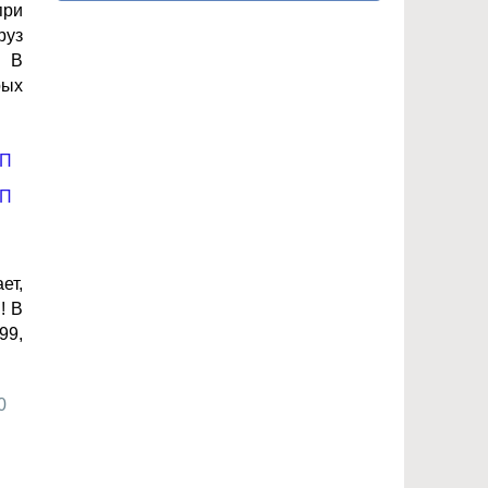
при
руз
. В
рых
ет,
! В
99,
0