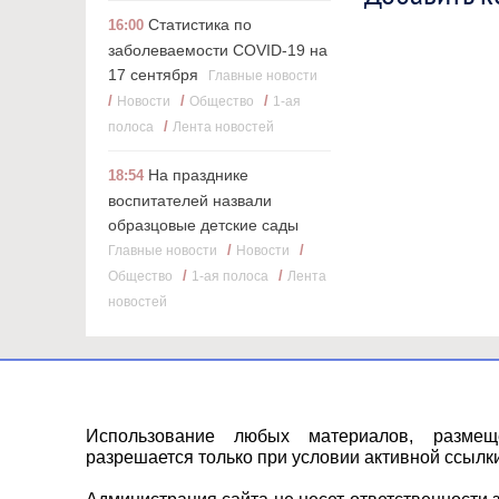
Статистика по
16:00
заболеваемости COVID-19 на
17 сентября
Главные новости
/
/
/
Новости
Общество
1-ая
/
полоса
Лента новостей
На празднике
18:54
воспитателей назвали
образцовые детские сады
/
/
Главные новости
Новости
/
/
Общество
1-ая полоса
Лента
новостей
Использование любых материалов, разме
разрешается только при условии активной ссылки