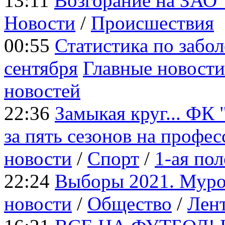
13:11
Возгорание на ЗАО
Новости
/
Происшествия
00:55
Статистика по забо
сентября
Главные новости
новостей
22:36
Замыкая круг... ФК
за пять сезонов на профе
новости
/
Cпорт
/
1-ая пол
22:24
Выборы 2021. Муро
новости
/
Общество
/
Лент