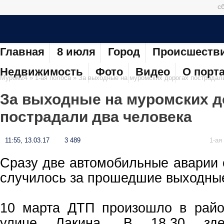
сб
Главная
8 июля
Город
Происшеств
Недвижимость
Фото
Видео
О порт
Муром24
»
1-ая полоса
» За выходные на муромских дорогах пострадал
За выходные на муромских д
пострадали два человека
11:55, 13.03.17
3 489
1-ая
Сразу две автомобильные аварии
случилось за прошедшие выходны
10 марта ДТП произошло в рай
улице Лакина. В 18.30 здес