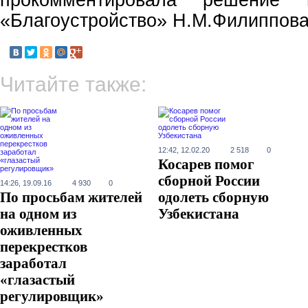
прокомментировала решение 
«Благоустройство» Н.М.Филиппова
Читайте также:
12:42, 12.02.20
2 518
0
Косарев помог
сборной России
14:26, 19.09.16
4 930
0
По просьбам жителей
одолеть сборную
на одном из
Узбекистана
оживленных
перекрестков
заработал
«глазастый
регулировщик»