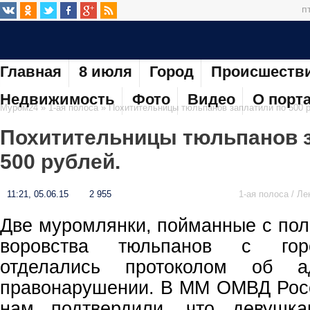
п
Главная
8 июля
Город
Происшеств
Недвижимость
Фото
Видео
О порт
Муром24
»
1-ая полоса
» Похитительницы тюльпанов заплатили по 500 р
Похитительницы тюльпанов 
500 рублей.
11:21, 05.06.15
2 955
1-ая полоса / Ле
Две муромлянки, пойманные с пол
воровства тюльпанов с гор
отделались протоколом об ад
правонарушении. В ММ ОМВД Рос
нам подтвердили, что девушк