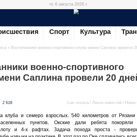
чт, 6 августа 2026 г.
оисшествия
Спорт
Культура
Тран
лоса
» Воспитанники военно-спортивного клуба имени Саплина провели 2
нники военно-спортивного
мени Саплина провели 20 дне
2 618
1-ая полоса / Лента новостей / Новос
ка клуба и семеро взрослых. 540 километров от Рязани
аселенных пунктов. Окские дали ребята покоряли
лоту и 4-х рафтах. Задача похода проста - провер
убе навыки на практике. В этот раз по Оке сплавились всег