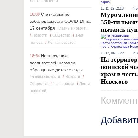
Лента новостей
15:11, 12.12.18
4 6
Муромлянин
Статистика по
16:00
350-ти тысяч
заболеваемости COVID-19 на
17 сентября
пытаясь куп
Главные новости
/
/
/
Новости
Общество
1-ая
/
полоса
Лента новостей
10:17, 04.02.22
2 
На празднике
18:54
На террито
воспитателей назвали
воинской ча
образцовые детские сады
храм в чест
/
/
Главные новости
Новости
Невского
/
/
Общество
1-ая полоса
Лента
новостей
Коммент
Добавит