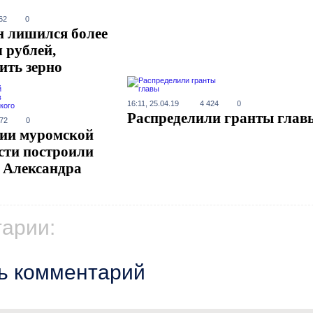
62
0
 лишился более
 рублей,
ить зерно
16:11, 25.04.19
4 424
0
Распределили гранты глав
872
0
рии муромской
сти построили
ь Александра
арии:
ь комментарий