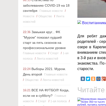
Статистика по
00:55
заболеванию COVID-19 на 18
сентября
/
Главные новости
/
/
Новости
Общество
Лента
новостей
Замыкая круг... ФК
22:36
Для ребят да
"Муром" показал худший
родителей - се
старт за пять сезонов на
озере в Карели
профессиональном уровне
вниманием спе
/
/
Главные новости
Cпорт
1-ая
в 3-й раз и вно
/
полоса
Лента новостей
знакомства. По 
старости.
Выборы 2021. Муром.
22:24
День второй
Главные новости
/
/
Общество
Лента новостей
Читайте
ВСЕ НА ФУТБОЛ! Когда,
16:21
если не в субботу?
Главные
/
/
/
новости
Cпорт
1-ая полоса