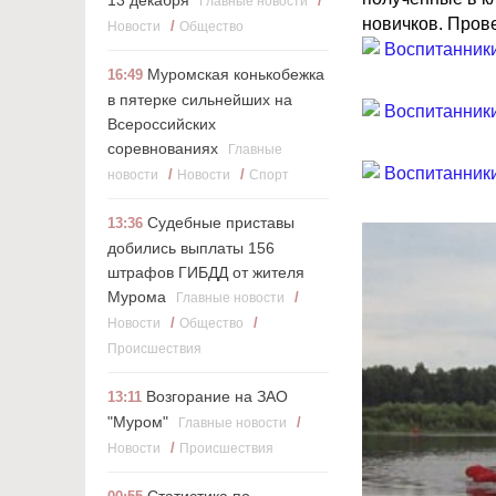
13 декабря
/
Главные новости
новичков. Пров
/
Новости
Общество
Муромская конькобежка
16:49
в пятерке сильнейших на
Всероссийских
соревнованиях
Главные
/
/
новости
Новости
Cпорт
Судебные приставы
13:36
добились выплаты 156
штрафов ГИБДД от жителя
Мурома
/
Главные новости
/
/
Новости
Общество
Происшествия
Возгорание на ЗАО
13:11
"Муром"
/
Главные новости
/
Новости
Происшествия