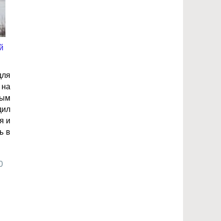
для
 на
ным
дил
я и
ь в
0