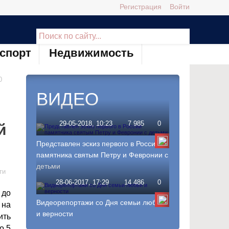
Регистрация
Войти
спорт
Недвижимость
0
ВИДЕО
29-05-2018, 10:23
7 985
0
й
Представлен эскиз первого в России
памятника святым Петру и Февронии с
детьми
ти
28-06-2017, 17:29
14 486
0
 до
Видеорепортажи со Дня семьи любви
 на
и верности
ить
о 5