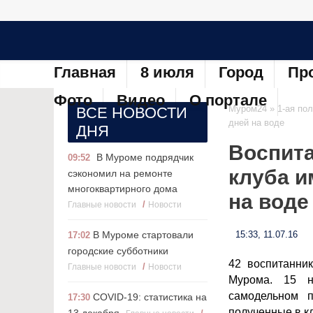
Главная
8 июля
Город
Пр
Фото
Видео
О портале
Муром24
»
1-ая по
ВСЕ НОВОСТИ
дней на воде
ДНЯ
Воспита
В Муроме подрядчик
09:52
клуба и
сэкономил на ремонте
многоквартирного дома
на воде
/
Главные новости
Новости
В Муроме стартовали
15:33, 11.07.16
17:02
городские субботники
42 воспитанни
/
Главные новости
Новости
Мурома. 15 н
самодельном п
COVID-19: статистика на
17:30
полученные в кл