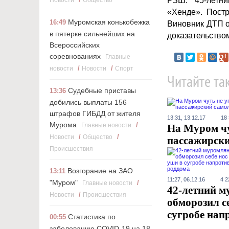
РЗШ. 45-летн
Новости
Общество
«Хенде». Пост
Муромская конькобежка
16:49
Виновник ДТП о
в пятерке сильнейших на
доказательством
Всероссийских
соревнованиях
Главные
/
/
новости
Новости
Cпорт
Читайте та
Судебные приставы
13:36
добились выплаты 156
штрафов ГИБДД от жителя
13:31, 13.12.17
18
Мурома
/
Главные новости
На Муром чу
/
/
Новости
Общество
пассажирски
Происшествия
Возгорание на ЗАО
13:11
11:27, 06.12.16
4 2
"Муром"
/
Главные новости
42-летний 
/
Новости
Происшествия
обморозил се
сугробе нап
Статистика по
00:55
заболеванию COVID-19 на 18