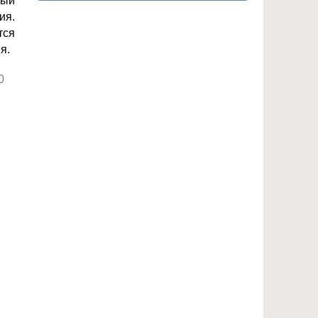
ный
ия.
тся
я.
0