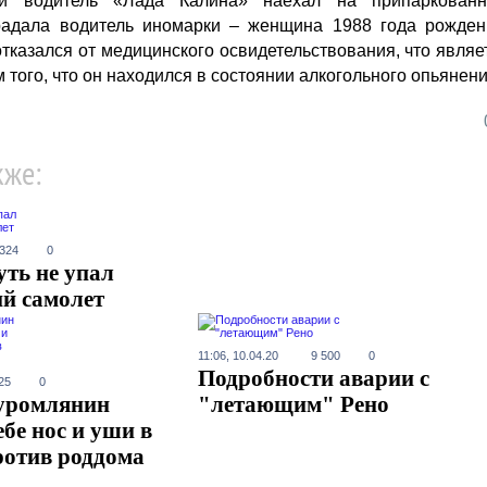
ий водитель «Лада Калина» наехал на припаркован
радала водитель иномарки – женщина 1988 года рожден
тказался от медицинского освидетельствования, что являе
 того, что он находился в состоянии алкогольного опьянени
кже:
 324
0
ть не упал
й самолет
11:06, 10.04.20
9 500
0
Подробности аварии с
25
0
муромлянин
"летающим" Рено
бе нос и уши в
ротив роддома