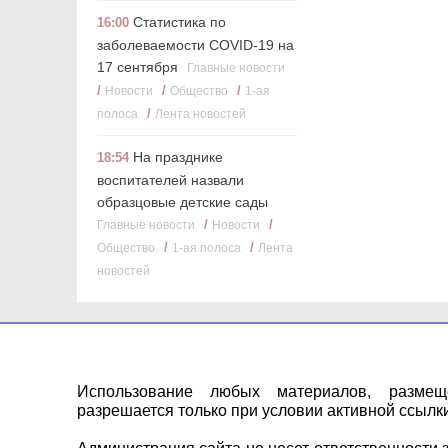
Статистика по
16:00
заболеваемости COVID-19 на
17 сентября
Главные новости
/
/
/
Новости
Общество
1-ая
/
полоса
Лента новостей
На празднике
18:54
воспитателей назвали
образцовые детские сады
/
/
Главные новости
Новости
/
/
Общество
1-ая полоса
Лента
новостей
Использование любых материалов, разме
разрешается только при условии активной ссылки