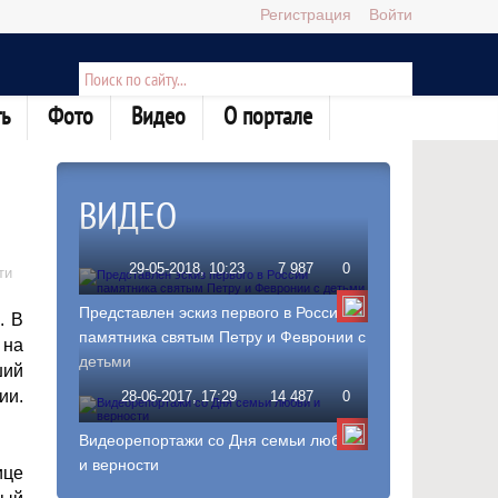
Регистрация
Войти
ь
Фото
Видео
О портале
ВИДЕО
29-05-2018, 10:23
7 987
0
ти
Представлен эскиз первого в России
. В
памятника святым Петру и Февронии с
 на
детьми
ший
ии.
28-06-2017, 17:29
14 487
0
Видеорепортажи со Дня семьи любви
и верности
ице