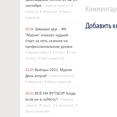
Комментар
сентября
/
Главные новости
/
/
Новости
Общество
Лента
новостей
Добавить 
Замыкая круг... ФК
22:36
"Муром" показал худший
старт за пять сезонов на
профессиональном уровне
/
/
Главные новости
Cпорт
1-ая
/
полоса
Лента новостей
Выборы 2021. Муром.
22:24
День второй
Главные новости
/
/
Общество
Лента новостей
ВСЕ НА ФУТБОЛ! Когда,
16:21
если не в субботу?
Главные
/
/
/
новости
Cпорт
1-ая полоса
Лента новостей