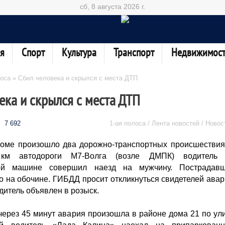
сб, 8 августа 2026 г.
я
Спорт
Культура
Транспорт
Недвижимост
лоса
» Сбил человека и скрылся с места ДТП
ека и скрылся с места ДТП
7 692
1-ая полоса / Лента новостей / Новос
роме произошло два дорожно-транспортных происшествия
км автодороги М7-Волга (возле ДМПК) водитель
ной машине совершил наезд на мужчину. Пострадав
о на обочине. ГИБДД просит откликнуться свидетелей авар
итель объявлен в розыск.
 через 45 минут авария произошла в районе дома 21 по ул