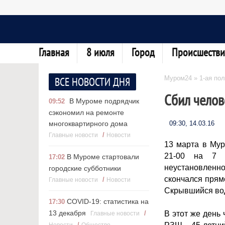
Главная
8 июля
Город
Происшестви
Муром24
»
1-ая по
ВСЕ НОВОСТИ ДНЯ
Сбил челов
В Муроме подрядчик
09:52
сэкономил на ремонте
многоквартирного дома
09:30, 14.03.16
/
Главные новости
Новости
13 марта в Му
21-00 на 7 
В Муроме стартовали
17:02
неустановлен
городские субботники
скончался прям
/
Главные новости
Новости
Скрывшийся вод
COVID-19: статистика на
17:30
13 декабря
/
В этот же день
Главные новости
/