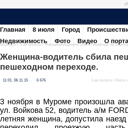
сб
Главная
8 июля
Город
Происшеств
Недвижимость
Фото
Видео
О порт
Муром24
»
1-ая полоса
» Женщина-водитель сбила пешехода на пешехо
Женщина-водитель сбила пе
пешеходном переходе.
11:01, 06.11.15
6 676
1-ая полоса / Лента 
3 ноября в Муроме произошла ав
ул. Войкова 52, водитель а/м FОR
летняя женщина, допустила наезд
переходил проезжую час