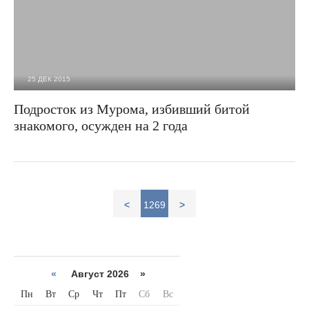
25 ДЕК 2015
2 912
0
Подросток из Мурома, избивший битой
знакомого, осужден на 2 года
<
1269
>
«
Август 2026 »
Пн
Вт
Ср
Чт
Пт
Сб
Вс