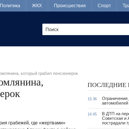
Политика
ЖКХ
Происшествия
Спорт
Тр
млянина, который грабил пенсионерок
омлянина,
ПОСЛЕДНИЕ
нерок
Ограничения
15:36
автомобилей 
В ДТП на пер
14:45
Советская и 
рия грабежей, где «жертвами»
пострадали т