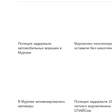
Полиция задержала
Муромских пенсионер
автомобильных воришек в
оставили без накопле
Муроме
В Муроме активизировались
Полиция задержала 19
автоворы
летнего муромлянина 
СПАЙСом.