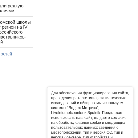
шли редкую
илиями
ромской школы
 регион на IV
оссийского
аставников-
ей
востей
Для обеспечения функционирования сайта,
проведения ретаргетинга, статистических
исследований и обзоров, мы используем
системы “Яндекс.Метрика”,
LiveInternetcounter и Sputnik. Продолжая
использовать наш сайт, вы даете согласие
на обработку файлов cookie и следующих
пользовательских данных: сведения о
местоположении, тип и версия ОС, тип и
версия браузера, тип устройства и