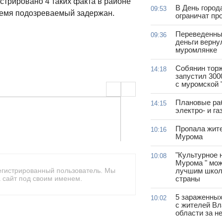
стрировано 4 таких факта в районе
В День город
09:53
ремя подозреваемый задержан.
ограничат пр
Переведенны
09:36
деньги верну
муромлянке
Собянин тор
14:18
запустил 300
с муромской 
Плановые ра
14:15
электро- и г
Пропала жит
10:16
Мурома
"Культурное 
10:08
Мурома " мож
егистрированный пользователь. Мы
лучшим школ
 сайт под своим именем.
страны
5 зараженны
10:02
с жителей В
области за н