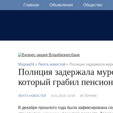
Главная
Объявления
Общество
Муром24
»
Лента новостей
» Полиция задержала муро
Полиция задержала мур
который грабил пенсио
ЛЕНТА НОВОСТЕЙ
9-01-2019, 10:09
ИСТОЧНИК:
В декабре прошлого года была зафиксирована се