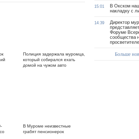
В Окском на
15:01
накладку с л
Директор му
14:39
представляет
Форуме Всер
сообщества н
просветител
ок
Полиция задержала муромца,
Больше но
ний
который собирался ехать
домой на чужом авто
-
В Муроме неизвестные
со
грабят пенсионерок