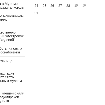
а в Муроме
24
25
26
27
28
29
30
одажу алкоголя
31
е мошенникам
лись
жественно
0-й электробус
"ходовой"
боты на сетях
азоснабжения
ельница
наследие
ет стать
ьным музеем
х клещей сняли
ладимирской
еделю