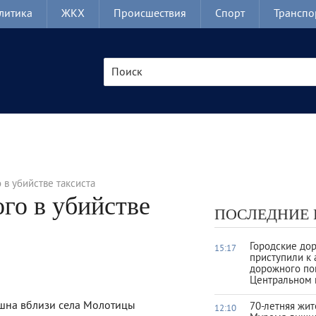
литика
ЖКХ
Происшествия
Спорт
Транспо
в убийстве таксиста
го в убийстве
ПОСЛЕДНИЕ
Городские до
15:17
приступили к 
дорожного по
Центральном 
 Ушна вблизи села Молотицы
70-летняя жи
12:10