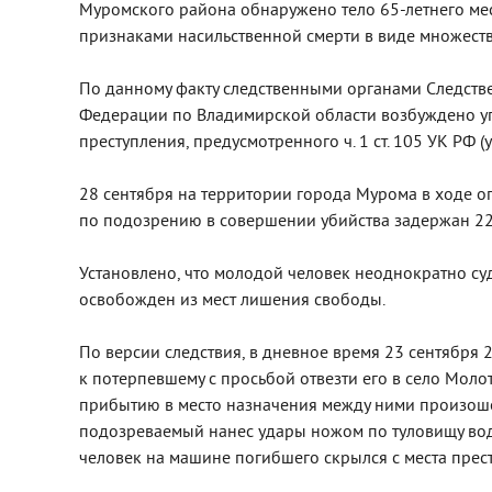
Муромского района обнаружено тело 65-летнего мест
признаками насильственной смерти в виде множест
По данному факту следственными органами Следств
Федерации по Владимирской области возбуждено уг
преступления, предусмотренного ч. 1 ст. 105 УК РФ (у
28 сентября на территории города Мурома в ходе 
по подозрению в совершении убийства задержан 22
Установлено, что молодой человек неоднократно су
освобожден из мест лишения свободы.
По версии следствия, в дневное время 23 сентября
к потерпевшему с просьбой отвезти его в село Мол
прибытию в место назначения между ними произоше
подозреваемый нанес удары ножом по туловищу вод
человек на машине погибшего скрылся с места прес