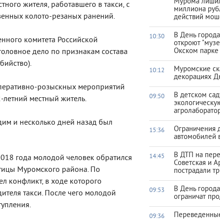
Мурома лишил
ного жителя, работавшего в такси, с
миллиона руб
венных колото-резаных ранений.
действий мош
В День город
10:30
енного комитета Российской
откроют "музе
Окском парке
оловное дело по признакам состава
бийство).
Муромские ск
10:12
декорациях Д
оперативно-розыскных мероприятий
В детском са
09:50
-летний местный житель.
экологическу
агролаборато
дим и несколько дней назад был
Ограничения 
15:36
автомобилей 
В ДТП на пер
14:45
 2018 года молодой человек обратился
Советская и А
отицы Муромского района. По
пострадали тр
л конфликт, в ходе которого
В День город
09:53
ителя такси. После чего молодой
ограничат про
тупления.
Переведенны
09:36