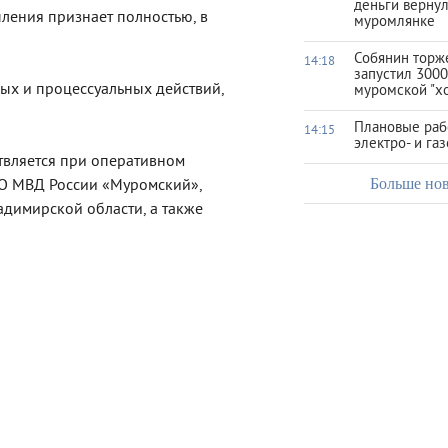
деньги верну
ления признает полностью, в
муромлянке
Собянин торж
14:18
запустил 3000
ых и процессуальных действий,
муромской "х
Плановые раб
14:15
электро- и га
твляется при оперативном
Больше но
О МВД России «Муромский»,
димирской области, а также