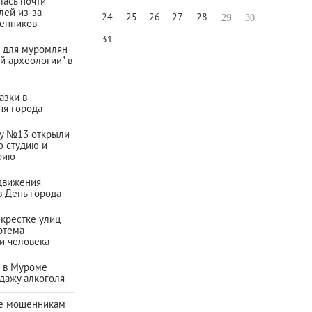
ась почти
лей из-за
24
25
26
27
28
29
30
енников
31
а для муромлян
й археологии" в
азки в
ня города
ду №13 открыли
ю студию и
рию
движения
в День города
екрестке улиц
ртема
и человека
а в Муроме
дажу алкоголя
е мошенникам