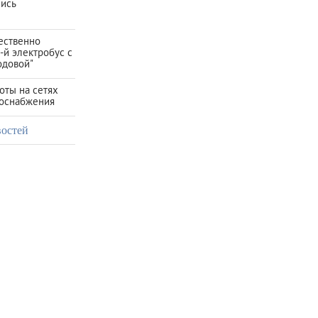
лись
ественно
-й электробус с
одовой"
оты на сетях
зоснабжения
востей