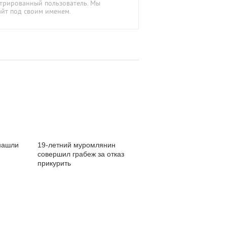
стрированный пользователь. Мы
айт под своим именем.
нашли
19-летний муромлянин
совершил грабеж за отказ
прикурить