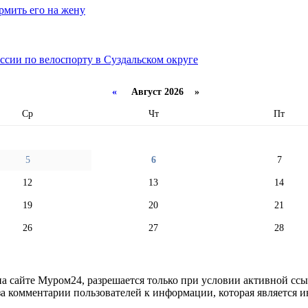
рмить его на жену
ссии по велоспорту в Суздальском округе
«
Август 2026 »
Ср
Чт
Пт
5
6
7
12
13
14
19
20
21
26
27
28
 сайте Муром24, разрешается только при условии активной ссыл
за комментарии пользователей к информации, которая является и