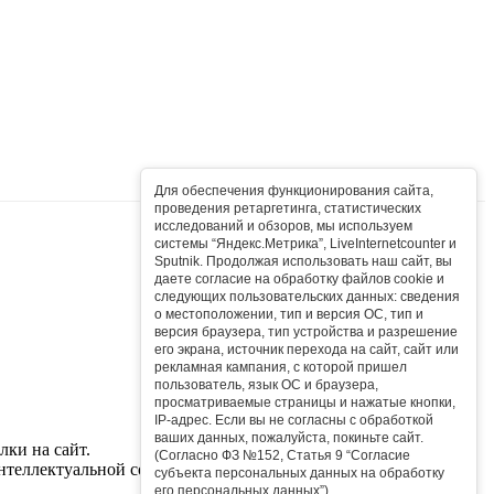
Сб
Вс
Для обеспечения функционирования сайта,
проведения ретаргетинга, статистических
1
2
исследований и обзоров, мы используем
системы “Яндекс.Метрика”, LiveInternetcounter и
8
9
Sputnik. Продолжая использовать наш сайт, вы
даете согласие на обработку файлов cookie и
15
16
следующих пользовательских данных: сведения
о местоположении, тип и версия ОС, тип и
22
23
версия браузера, тип устройства и разрешение
его экрана, источник перехода на сайт, сайт или
29
30
рекламная кампания, с которой пришел
пользователь, язык ОС и браузера,
просматриваемые страницы и нажатые кнопки,
IP-адрес. Если вы не согласны с обработкой
ваших данных, пожалуйста, покиньте сайт.
ки на сайт.
(Согласно ФЗ №152, Статья 9 “Согласие
нтеллектуальной собственностью сайта.
субъекта персональных данных на обработку
его персональных данных”).