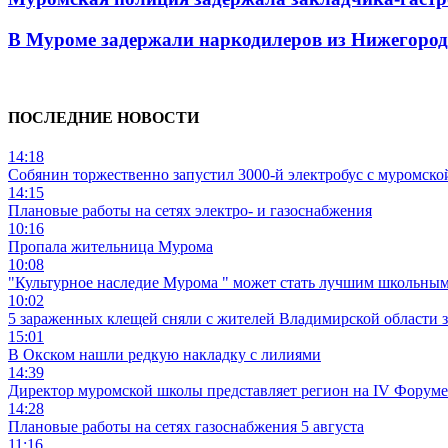
В Муроме задержали наркодилеров из Нижегород
ПОСЛЕДНИЕ НОВОСТИ
14:18
Собянин торжественно запустил 3000-й электробус с муромско
14:15
Плановые работы на сетях электро- и газоснабжения
10:16
Пропала жительница Мурома
10:08
"Культурное наследие Мурома " может стать лучшим школьным
10:02
5 зараженных клещей сняли с жителей Владимирской области 
15:01
В Окском нашли редкую накладку с лилиями
14:39
Директор муромской школы представляет регион на IV Форуме
14:28
Плановые работы на сетях газоснабжения 5 августа
11:16