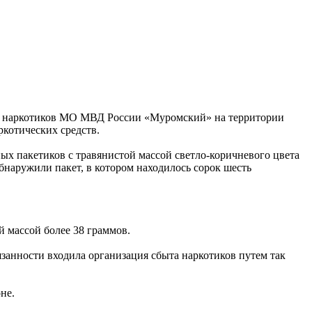
том наркотиков МО МВД России «Муромский» на территории
ркотических средств.
х пакетиков с травянистой массой светло-коричневого цвета
бнаружили пакет, в котором находилось сорок шесть
й массой более 38 граммов.
занности входила организация сбыта наркотиков путем так
не.