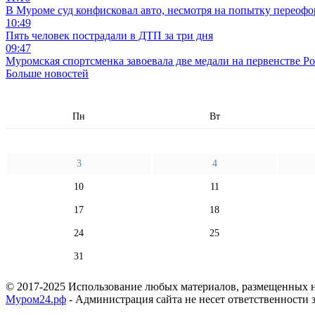
В Муроме суд конфисковал авто, несмотря на попытку переофо
10:49
Пять человек пострадали в ДТП за три дня
09:47
Муромская спортсменка завоевала две медали на первенстве Ро
Больше новостей
Пн
Вт
3
4
10
11
17
18
24
25
31
© 2017-2025 Использование любых материалов, размещенных на
Муром24.рф
- Администрация сайта не несет ответственности 