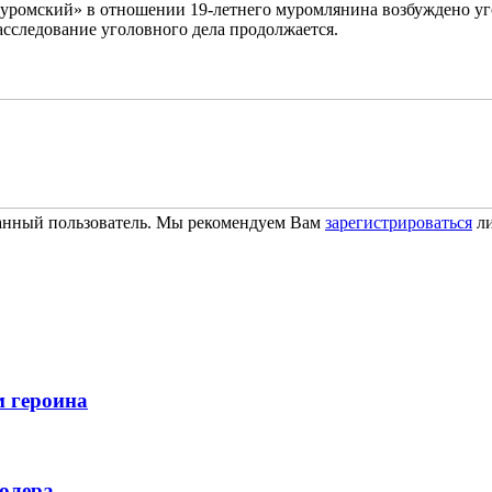
мский» в отношении 19-летнего муромлянина возбуждено уголов
асследование уголовного дела продолжается.
ванный пользователь. Мы рекомендуем Вам
зарегистрироваться
ли
м героина
олера