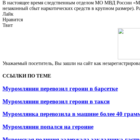
В настоящее время следственным отделом МО МВД России «Муро
незаконный сбыт наркотических средств в крупном размере). Р
Лайк
Нравится
Твит
Уважаемый посетитель, Вы зашли на сайт как незарегистриро
ССЫЛКИ ПО ТЕМЕ
Муромлянин перевозил героин в барсетке
Муромлянин перевозил героин в такси
Муромлянка перевозила в машине более 40 грам
Муромлянин попался на героине
Муромская полиция задержала закладчика-гастр