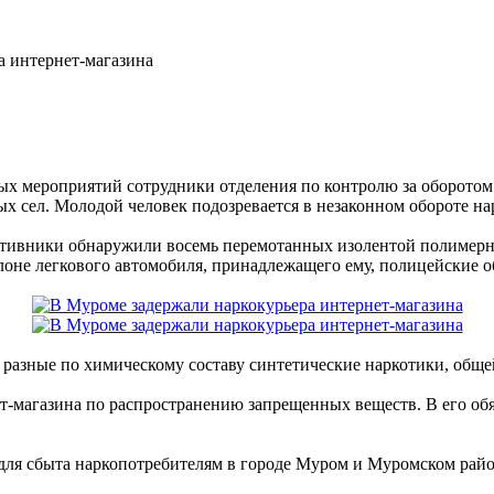
а интернет-магазина
вных мероприятий сотрудники отделения по контролю за оборо
х сел. Молодой человек подозревается в незаконном обороте на
ативники обнаружили восемь перемотанных изолентой полимерны
алоне легкового автомобиля, принадлежащего ему, полицейские о
 разные по химическому составу синтетические наркотики, обще
ет-магазина по распространению запрещенных веществ. В его обя
 для сбыта наркопотребителям в городе Муром и Муромском райо