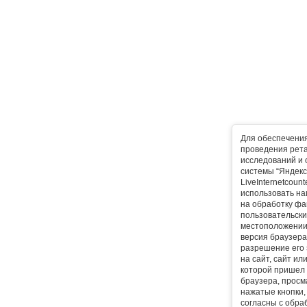
Для обеспечени
проведения рета
исследований и 
системы “Яндекс
LiveInternetcoun
использовать на
на обработку фа
пользовательски
местоположении,
версия браузера,
разрешение его 
на сайт, сайт ил
которой пришел 
браузера, прос
нажатые кнопки, 
согласны с обра