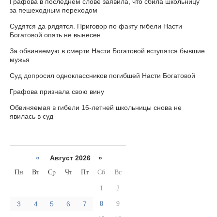
Графова в последнем слове заявила, что сбила школьницу
за пешеходным переходом
Судятся да рядятся. Приговор по факту гибели Насти
Богатовой опять не вынесен
За обвиняемую в смерти Насти Богатовой вступятся бывшие
мужья
Суд допросил одноклассников погибшей Насти Богатовой
Графова признала свою вину
Обвиняемая в гибели 16-летней школьницы снова не
явилась в суд
«
Август 2026 »
Пн
Вт
Ср
Чт
Пт
Сб
Вс
1
2
3
4
5
6
7
8
9