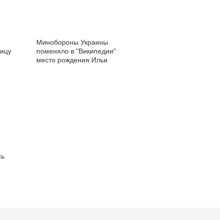
Минобороны Украины
лицу
поменяло в "Википедии"
место рождения Ильи
Муромца
сь
и