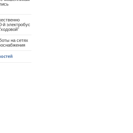
лись
жественно
0-й электробус
"ходовой"
боты на сетях
азоснабжения
востей