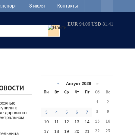
анспорт
8 июля
Контакты
EUR
94,06
USD
81,41
«
Август 2026 »
НОВОСТИ
Пн
Вт
Ср
Чт
Пт
Сб
Вс
1
2
орожные
тупили к
8
9
3
4
5
6
7
ке дорожного
Центральном
15
16
10
11
12
13
14
22
23
17
18
19
20
21
тельница