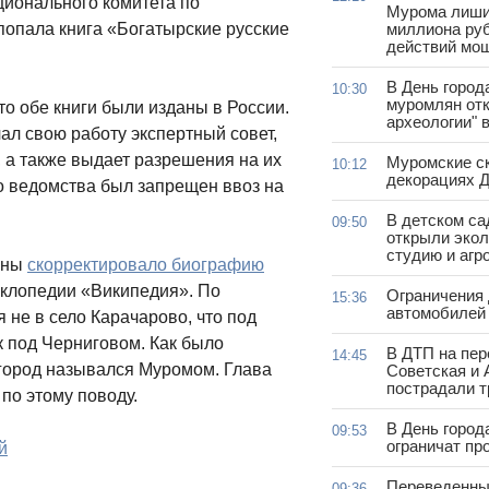
ионального комитета по
Мурома лиши
попала книга «Богатырские русские
миллиона руб
действий мо
В День город
10:30
муромлян отк
что обе книги были изданы в России.
археологии" 
ал свою работу экспертный совет,
, а также выдает разрешения на их
Муромские ск
10:12
декорациях Д
го ведомства был запрещен ввоз на
В детском с
09:50
открыли эко
студию и агр
ины
скорректировало биографию
иклопедии «Википедия». По
Ограничения
15:36
автомобилей 
не в село Карачарово, что под
к под Черниговом. Как было
В ДТП на пер
14:45
 город назывался Муромом. Глава
Советская и 
пострадали т
по этому поводу.
В День город
09:53
ограничат пр
й
Переведенны
09:36