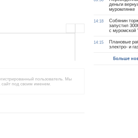
деньги верну
муромлянке
Собянин тор
14:18
запустил 300
с муромской 
Плановые ра
14:15
электро- и г
Больше но
егистрированный пользователь. Мы
 сайт под своим именем.