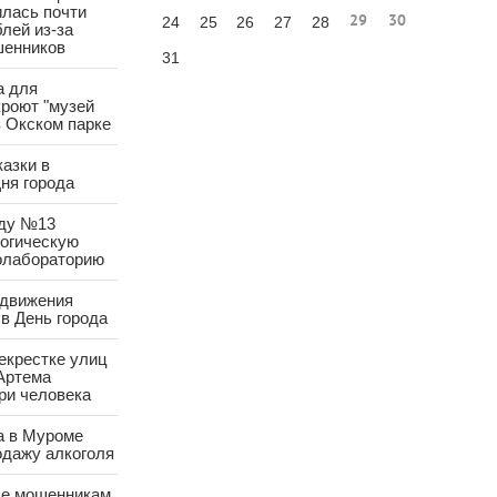
лась почти
29
30
24
25
26
27
28
лей из-за
шенников
31
а для
роют "музей
в Окском парке
азки в
ня города
аду №13
логическую
олабораторию
 движения
в День города
екрестке улиц
Артема
ри человека
а в Муроме
одажу алкоголя
е мошенникам