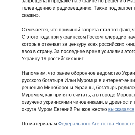
запрещена к продаже на Украине по решению Нац
телевидению и радиовещанию. Также под запрет 
сказки».
Отмечается, что причиной запрета стал тот факт, 
С этого года при украинском Госкомтелерадио нач
которые отвечает за цензуру всех российских книг
ввоз в страну. За последнее время усилиями это
Украину 19 российских книг.
Напомним, что ранее оборонное ведомство Укра
русского богатыря Ильи Муромца в интернет-энц
решению Минобороны Украины, богатырь родился 
Муромом, как принято считать, а в городе Моровс
озвучено украинскими чиновниками, в древности
округа Муром Евгений Рычков жестко
высказался
По материалам
Федерального Агентства Новосте