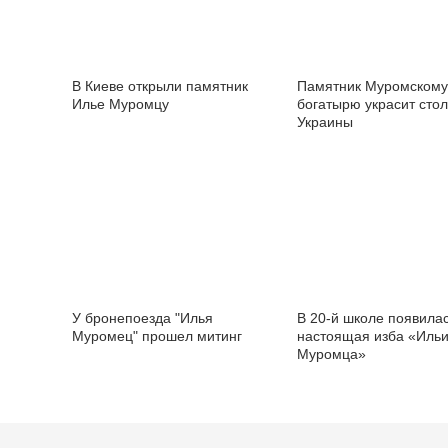
В Киеве открыли памятник
Памятник Муромскому
Илье Муромцу
богатырю украсит сто
Украины
У бронепоезда "Илья
В 20-й школе появила
Муромец" прошел митинг
настоящая изба «Иль
Муромца»