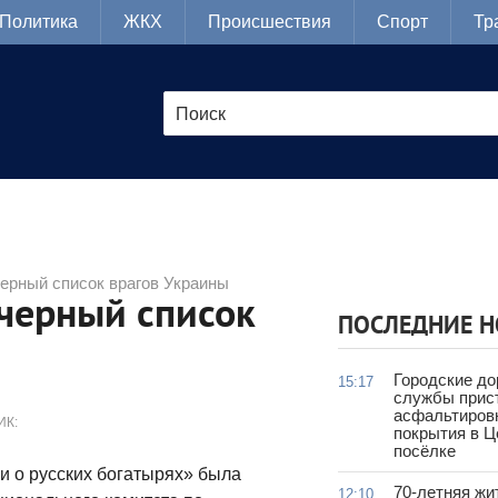
Политика
ЖКХ
Происшествия
Спорт
Тр
ерный список врагов Украины
черный список
ПОСЛЕДНИЕ 
Городские д
15:17
службы прис
асфальтиров
ИК:
покрытия в 
посёлке
и о русских богатырях» была
70-летняя жи
12:10