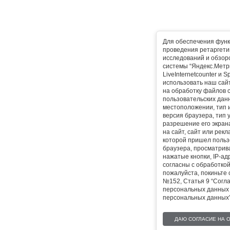
Для обеспечения функ
проведения ретаргетин
исследований и обзор
системы “Яндекс.Метр
LiveInternetcounter и 
использовать наш сайт
на обработку файлов 
пользовательских дан
местоположении, тип и
версия браузера, тип 
разрешение его экран
на сайт, сайт или рек
которой пришел польз
браузера, просматрив
нажатые кнопки, IP-ад
согласны с обработко
пожалуйста, покиньте 
№152, Статья 9 “Согл
персональных данных 
персональных данных”
ДАЮ СОГЛАСИЕ НА 