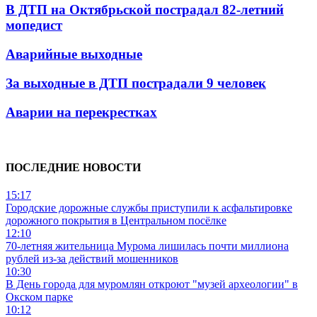
В ДТП на Октябрьской пострадал 82-летний
мопедист
Аварийные выходные
За выходные в ДТП пострадали 9 человек
Аварии на перекрестках
ПОСЛЕДНИЕ НОВОСТИ
15:17
Городские дорожные службы приступили к асфальтировке
дорожного покрытия в Центральном посёлке
12:10
70-летняя жительница Мурома лишилась почти миллиона
рублей из-за действий мошенников
10:30
В День города для муромлян откроют "музей археологии" в
Окском парке
10:12