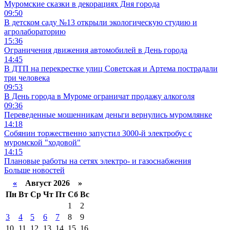
Муромские сказки в декорациях Дня города
09:50
В детском саду №13 открыли экологическую студию и
агролабораторию
15:36
Ограничения движения автомобилей в День города
14:45
В ДТП на перекрестке улиц Советская и Артема пострадали
три человека
09:53
В День города в Муроме ограничат продажу алкоголя
09:36
Переведенные мошенникам деньги вернулись муромлянке
14:18
Собянин торжественно запустил 3000-й электробус с
муромской "ходовой"
14:15
Плановые работы на сетях электро- и газоснабжения
Больше новостей
«
Август 2026 »
Пн
Вт
Ср
Чт
Пт
Сб
Вс
1
2
3
4
5
6
7
8
9
10
11
12
13
14
15
16