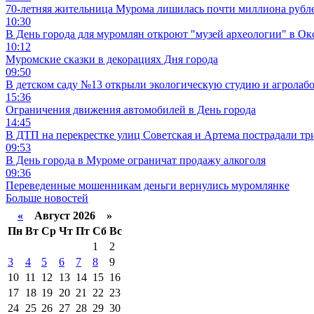
70-летняя жительница Мурома лишилась почти миллиона рубле
10:30
В День города для муромлян откроют "музей археологии" в Ок
10:12
Муромские сказки в декорациях Дня города
09:50
В детском саду №13 открыли экологическую студию и агролаб
15:36
Ограничения движения автомобилей в День города
14:45
В ДТП на перекрестке улиц Советская и Артема пострадали тр
09:53
В День города в Муроме ограничат продажу алкоголя
09:36
Переведенные мошенникам деньги вернулись муромлянке
Больше новостей
«
Август 2026 »
Пн
Вт
Ср
Чт
Пт
Сб
Вс
1
2
3
4
5
6
7
8
9
10
11
12
13
14
15
16
17
18
19
20
21
22
23
24
25
26
27
28
29
30