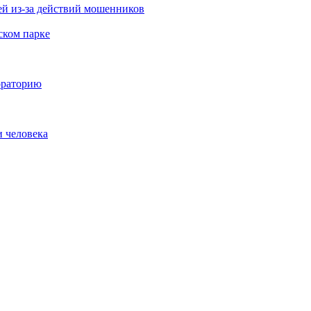
й из-за действий мошенников
ском парке
ораторию
и человека