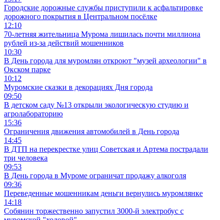
Городские дорожные службы приступили к асфальтировке
дорожного покрытия в Центральном посёлке
12:10
70-летняя жительница Мурома лишилась почти миллиона
рублей из-за действий мошенников
10:30
В День города для муромлян откроют "музей археологии" в
Окском парке
10:12
Муромские сказки в декорациях Дня города
09:50
В детском саду №13 открыли экологическую студию и
агролабораторию
15:36
Ограничения движения автомобилей в День города
14:45
В ДТП на перекрестке улиц Советская и Артема пострадали
три человека
09:53
В День города в Муроме ограничат продажу алкоголя
09:36
Переведенные мошенникам деньги вернулись муромлянке
14:18
Собянин торжественно запустил 3000-й электробус с
муромской "ходовой"