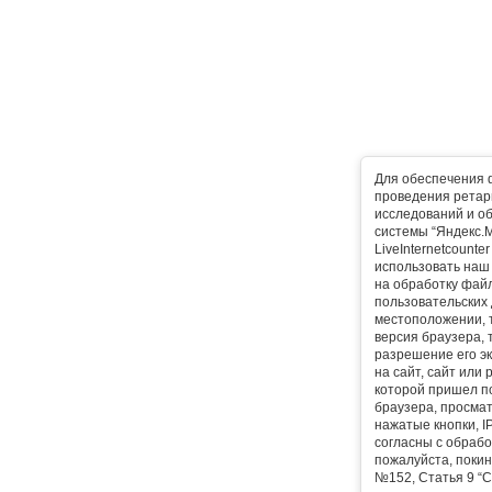
Для обеспечения 
проведения ретарг
исследований и о
системы “Яндекс.М
LiveInternetcounte
использовать наш 
на обработку фай
пользовательских 
местоположении, т
версия браузера, 
разрешение его эк
на сайт, сайт или
которой пришел п
браузера, просма
нажатые кнопки, I
согласны с обрабо
пожалуйста, покин
№152, Статья 9 “С