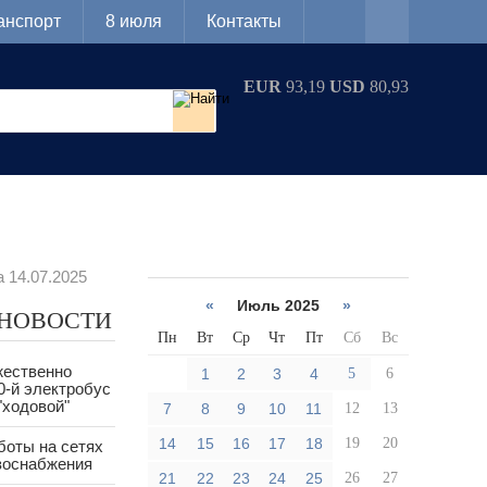
анспорт
8 июля
Контакты
EUR
93,19
USD
80,93
 14.07.2025
«
Июль 2025
»
 НОВОСТИ
Пн
Вт
Ср
Чт
Пт
Сб
Вс
жественно
1
2
3
4
5
6
0-й электробус
"ходовой"
7
8
9
10
11
12
13
14
15
16
17
18
19
20
боты на сетях
азоснабжения
21
22
23
24
25
26
27