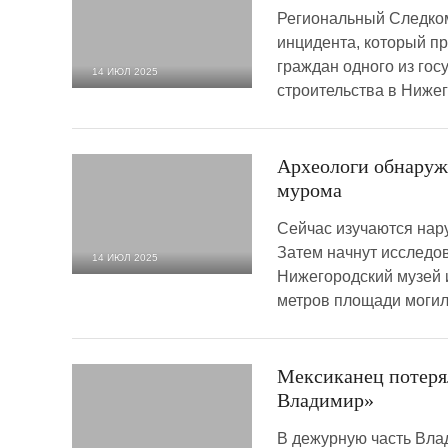
Региональный Следко
инцидента, который пр
граждан одного из го
14 ИЮЛ 2025
строительства в Нижег
11 998
0
Археологи обнаруж
мурома
Сейчас изучаются нар
Затем начнут исследов
14 ИЮЛ 2025
Нижегородский музей 
1 807
0
метров площади моги
Мексиканец потеря
Владимир»
В дежурную часть Вла