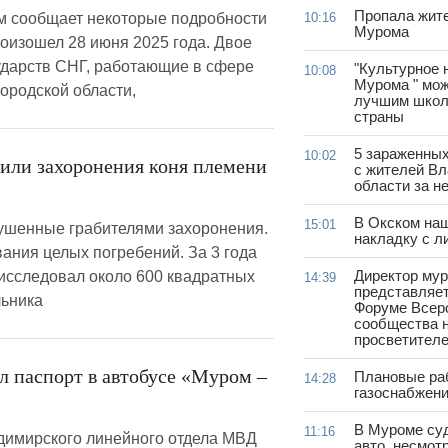
Пропала жит
м сообщает некоторые подробности
10:16
Мурома
оизошел 28 июня 2025 года. Двое
сударств СНГ, работающие в сфере
"Культурное 
10:08
Мурома " мож
ородской области,
лучшим школ
страны
5 зараженны
10:02
или захоронения коня племени
с жителей В
области за н
В Окском на
15:01
ушенные грабителями захоронения.
накладку с л
ания целых погребений. За 3 года
Директор му
исследовал около 600 квадратных
14:39
представляет
льника
Форуме Всер
сообщества н
просветител
л паспорт в автобусе «Муром –
Плановые ра
14:28
газоснабжени
В Муроме су
11:16
димирского линейного отдела МВД
авто, несмот