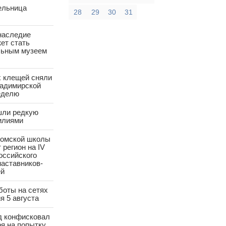
ельница
28
29
30
31
наследие
ет стать
ьным музеем
х клещей сняли
ладимирской
еделю
шли редкую
илиями
ромской школы
 регион на IV
оссийского
аставников-
ей
боты на сетях
я 5 августа
д конфисковал
ря на попытку