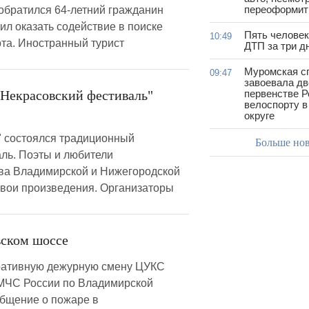
переоформить
 обратился 64-летний гражданин
ил оказать содействие в поиске
Пять человек
10:49
рта. Иностранный турист
ДТП за три д
Муромская с
09:47
завоевала дв
Некрасовский фестиваль"
первенстве Р
велоспорту 
округе
 состоялся традиционный
Больше но
ль. Поэты и любители
тва Владимирской и Нижегородской
свои произведения. Организаторы
ском шоссе
еративную дежурную смену ЦУКС
МЧС России по Владимирской
общение о пожаре в