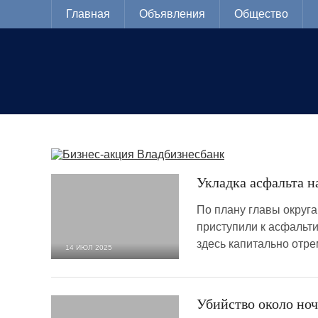
Главная
Объявления
Общество
Укладка асфальта н
По плану главы округ
приступили к асфальт
здесь капитально отре
14 ИЮЛ 2025
1 283
0
Убийство около ноч