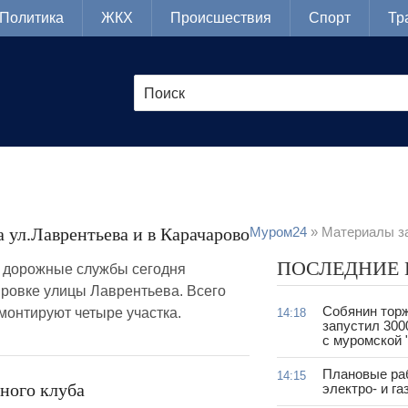
Политика
ЖКХ
Происшествия
Спорт
Тр
а ул.Лаврентьева и в Карачарово
Муром24
» Материалы за
ПОСЛЕДНИЕ
а дорожные службы сегодня
ировке улицы Лаврентьева. Всего
Собянин тор
монтируют четыре участка.
14:18
запустил 300
с муромской 
Плановые ра
14:15
ного клуба
электро- и г