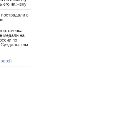
 его на жену
 пострадали в
ня
портсменка
е медали на
оссии по
в Суздальском
востей