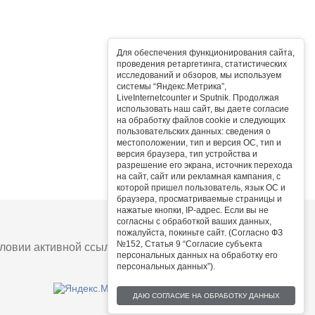
Для обеспечения функционирования сайта,
проведения ретаргетинга, статистических
исследований и обзоров, мы используем
системы “Яндекс.Метрика”,
LiveInternetcounter и Sputnik. Продолжая
использовать наш сайт, вы даете согласие
на обработку файлов cookie и следующих
пользовательских данных: сведения о
местоположении, тип и версия ОС, тип и
версия браузера, тип устройства и
разрешение его экрана, источник перехода
на сайт, сайт или рекламная кампания, с
которой пришел пользователь, язык ОС и
браузера, просматриваемые страницы и
нажатые кнопки, IP-адрес. Если вы не
согласны с обработкой ваших данных,
пожалуйста, покиньте сайт. (Согласно ФЗ
№152, Статья 9 “Согласие субъекта
овии активной ссылки на сайт.
персональных данных на обработку его
персональных данных”).
ДАЮ СОГЛАСИЕ НА ОБРАБОТКУ ДАННЫХ