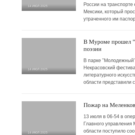
России на транспорте
14 ИЮЛ 2025
Мексики, который прос
2 472
0
утраченного им паспо
В Муроме прошел "
поэзии
В парке "Молодежный"
Некрасовский фестива
14 ИЮЛ 2025
литературного искусс
1 177
0
области представили 
Пожар на Меленков
13 июля в 06-54 в оп
Главного управления 
области поступило со
14 ИЮЛ 2025