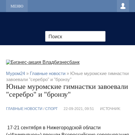
МЕНЮ
Муром24
»
Главные новости
» Юные муромские гимнастки
завоевали "серебро" и "бронзу"
Юные муромские гимнастки завоевали
"серебро" и "бронзу"
ГЛАВНЫЕ НОВОСТИ
/
CПОРТ
22-09-2021, 09:51
ИСТОЧНИК:
17-21 сентября в Нижегородской области
(«Изумрудное») прошли Всероссийские соревнования