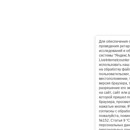
Для обеспечения 
проведения ретарг
исследований и о
системы “Яндекс.М
LiveInternetcounte
использовать наш 
на обработку фай
пользовательских 
местоположении, т
версия браузера, 
разрешение его эк
на сайт, сайт или
которой пришел п
браузера, просма
нажатые кнопки, I
согласны с обрабо
пожалуйста, покин
№152, Статья 9 “С
персональных дан
персональных дан