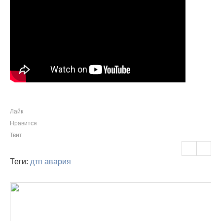
Лайк
Нравится
Твит
Теги:
дтп
авария