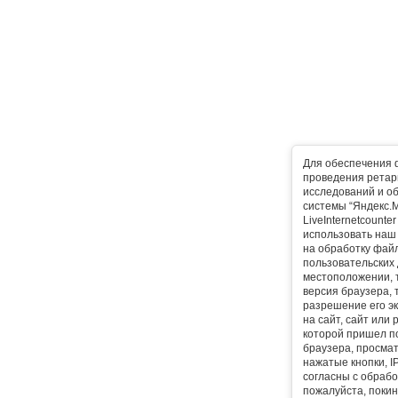
Для обеспечения 
проведения ретарг
исследований и о
системы “Яндекс.М
LiveInternetcounte
использовать наш 
на обработку фай
пользовательских 
местоположении, т
версия браузера, 
разрешение его эк
на сайт, сайт или
которой пришел п
браузера, просма
нажатые кнопки, I
согласны с обрабо
пожалуйста, покин