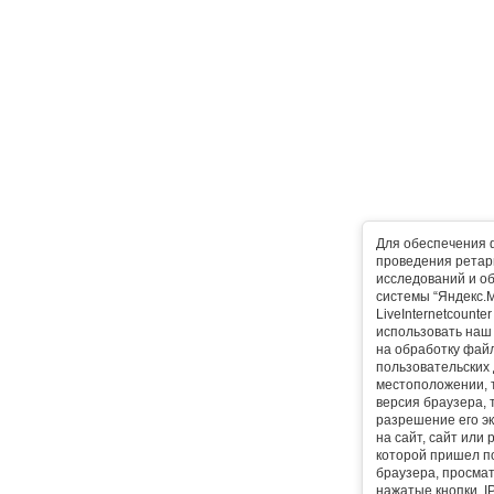
Для обеспечения 
проведения ретарг
исследований и о
системы “Яндекс.М
LiveInternetcounte
использовать наш 
на обработку фай
пользовательских 
местоположении, т
версия браузера, 
разрешение его эк
на сайт, сайт или
которой пришел п
браузера, просма
нажатые кнопки, I