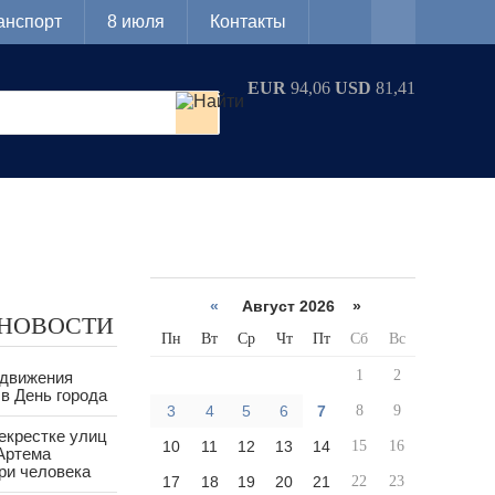
анспорт
8 июля
Контакты
EUR
94,06
USD
81,41
«
Август 2026 »
 НОВОСТИ
Пн
Вт
Ср
Чт
Пт
Сб
Вс
1
2
 движения
в День города
3
4
5
6
7
8
9
екрестке улиц
10
11
12
13
14
15
16
Артема
ри человека
17
18
19
20
21
22
23