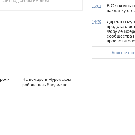
 сайт под своим именем.
В Окском на
15:01
накладку с л
Директор му
14:39
представляет
Форуме Всер
сообщества н
просветител
Больше но
орели
На пожаре в Муромском
районе погиб мужчина