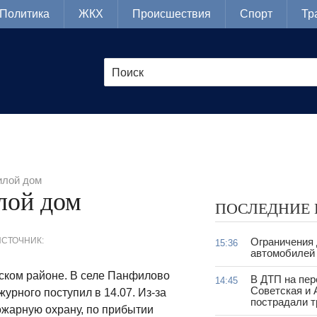
Политика
ЖКХ
Происшествия
Спорт
Тр
илой дом
лой дом
ПОСЛЕДНИЕ
ИСТОЧНИК:
Ограничения
15:36
автомобилей 
ском районе. В селе Панфилово
В ДТП на пер
14:45
Советская и 
урного поступил в 14.07. Из-за
пострадали т
ожарную охрану, по прибытии