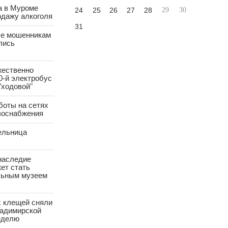
а в Муроме
24
25
26
27
28
29
30
одажу алкоголя
31
е мошенникам
лись
жественно
0-й электробус
"ходовой"
боты на сетях
азоснабжения
ельница
наследие
ет стать
ьным музеем
х клещей сняли
ладимирской
еделю