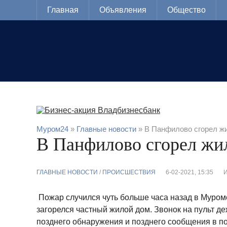
Главная
Объявления
Общество
Муром24
»
Главные новости
» В Панфилово сгорел ж
В Панфилово сгорел жи
ГЛАВНЫЕ НОВОСТИ
/
ПРОИСШЕСТВИЯ
6-02-2021, 15:35
Пожар случился чуть больше часа назад в Муром
загорелся частный жилой дом. Звонок на пульт деж
позднего обнаружения и позднего сообщения в п