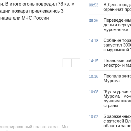
. В итоге огонь повредил 78 кв. м
В День город
09:53
ограничат пр
дации пожара привлекались 3
ознаватели МЧС России
Переведенны
09:36
деньги верну
муромлянке
Собянин тор
14:18
запустил 300
с муромской 
Плановые ра
14:15
электро- и г
Пропала жит
10:16
Мурома
"Культурное 
10:08
Мурома " мож
лучшим школ
страны
5 зараженны
10:02
с жителей В
области за н
егистрированный пользователь. Мы