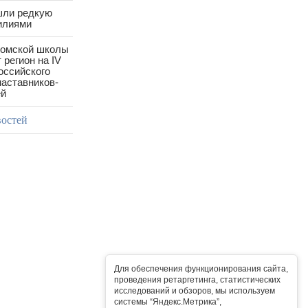
шли редкую
илиями
ромской школы
 регион на IV
оссийского
аставников-
ей
востей
Для обеспечения функционирования сайта,
проведения ретаргетинга, статистических
исследований и обзоров, мы используем
системы “Яндекс.Метрика”,