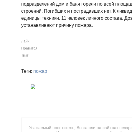
подразделений дом и баня горели по всей площади
строений. Погибших и пострадавших нет. К ликви
единицы техники, 11 человек личного состава. Д
устанавливают причину пожара.
Лайк
Нравится
Твит
Теги:
пожар
Уважаемый посетитель, Вы зашли на сайт как незар