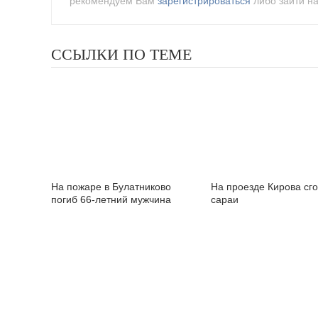
рекомендуем Вам
зарегистрироваться
либо зайти на
ССЫЛКИ ПО ТЕМЕ
На пожаре в Булатниково
На проезде Кирова сг
погиб 66-летний мужчина
сараи