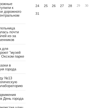
орожные
24
25
26
27
28
29
30
тупили к
ке дорожного
31
Центральном
тельница
лась почти
лей из-за
шенников
а для
роют "музей
в Окском парке
азки в
ня города
аду №13
логическую
олабораторию
 движения
в День города
екрестке улиц