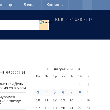
анспорт
8 июля
Контакты
EUR
94,84
USD
82,17
«
Август 2026 »
 НОВОСТИ
Пн
Вт
Ср
Чт
Пт
Сб
Вс
тметили День
1
2
рома со вкусом
3
4
5
6
7
8
9
 муромлян
10
11
12
13
14
15
16
тие в заезде
"
17
18
19
20
21
22
23