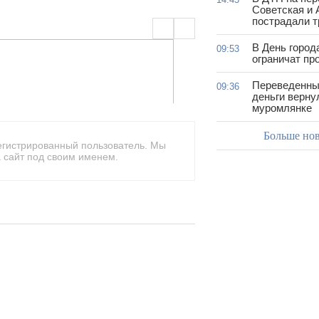
Советская и 
пострадали т
В День город
09:53
ограничат пр
Переведенны
09:36
деньги верну
муромлянке
Больше но
егистрированный пользователь. Мы
 сайт под своим именем.