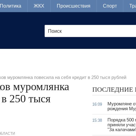
Политика
ЖКХ
Происшествия
Спорт
Тр
ов муромлянка повесила на себя кредит в 250 тыся рублей
ов муромлянка
ПОСЛЕДНИЕ
 в 250 тыся
Муромляне о
16:09
рождения Му
Порядка 500
15:38
приняли учас
"За калачами
ОБЛАСТИ