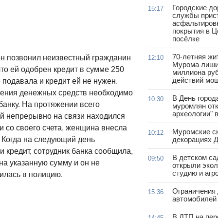
Городские д
15:17
службы прис
асфальтиров
покрытия в 
посёлке
70-летняя жи
он позвонил неизвестный гражданин
12:10
Мурома лиши
то ей одобрен кредит в сумме 250
миллиона руб
действий мо
 подавала и кредит ей не нужен.
щения денежных средств необходимо
В День город
10:30
банку. На протяжении всего
муромлян отк
археологии" 
ей непрерывно на связи находился
и со своего счета, женщина внесла
Муромские ск
10:12
декорациях Д
 Когда на следующий день
и кредит, сотрудник банка сообщила,
В детском с
09:50
на указанную сумму и он не
открыли эко
студию и агр
илась в полицию.
Ограничения
15:36
автомобилей 
В ДТП на пер
14:45