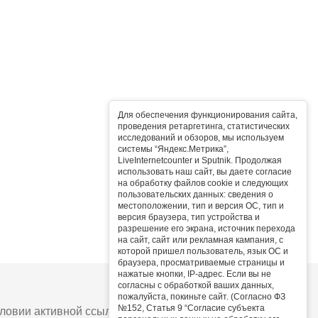
Для обеспечения функционирования сайта,
проведения ретаргетинга, статистических
исследований и обзоров, мы используем
системы “Яндекс.Метрика”,
LiveInternetcounter и Sputnik. Продолжая
использовать наш сайт, вы даете согласие
на обработку файлов cookie и следующих
пользовательских данных: сведения о
местоположении, тип и версия ОС, тип и
версия браузера, тип устройства и
разрешение его экрана, источник перехода
на сайт, сайт или рекламная кампания, с
которой пришел пользователь, язык ОС и
браузера, просматриваемые страницы и
нажатые кнопки, IP-адрес. Если вы не
согласны с обработкой ваших данных,
пожалуйста, покиньте сайт. (Согласно ФЗ
№152, Статья 9 “Согласие субъекта
овии активной ссылки на сайт.