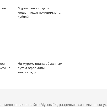
лже-
Муромлянки отдали
мошенникам полмиллиона
рублей
ков
На муромлянина обманным
очти на
путем оформили
микрокредит
азмещенных на сайте Муром24, разрешается только при усл