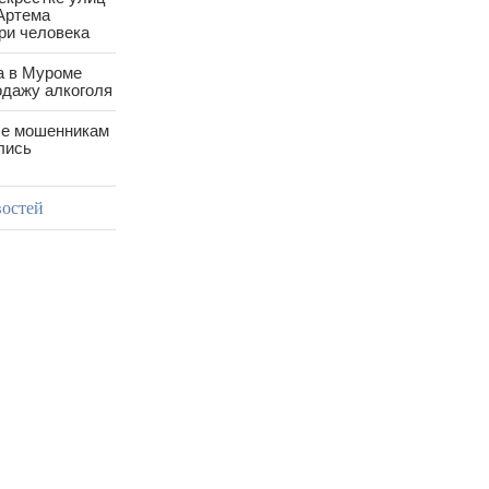
Артема
ри человека
а в Муроме
одажу алкоголя
е мошенникам
лись
востей