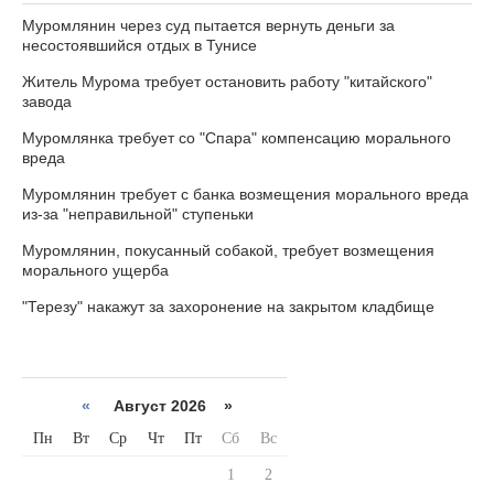
Муромлянин через суд пытается вернуть деньги за
несостоявшийся отдых в Тунисе
Житель Мурома требует остановить работу "китайского"
завода
Муромлянка требует со "Спара" компенсацию морального
вреда
Муромлянин требует с банка возмещения морального вреда
из-за "неправильной" ступеньки
Муромлянин, покусанный собакой, требует возмещения
морального ущерба
"Терезу" накажут за захоронение на закрытом кладбище
«
Август 2026 »
Пн
Вт
Ср
Чт
Пт
Сб
Вс
1
2