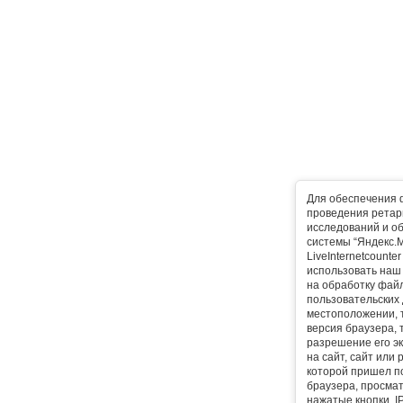
Для обеспечения 
проведения ретарг
исследований и о
системы “Яндекс.М
LiveInternetcounte
использовать наш 
на обработку фай
пользовательских 
местоположении, т
версия браузера, 
разрешение его эк
на сайт, сайт или
которой пришел п
браузера, просма
нажатые кнопки, I