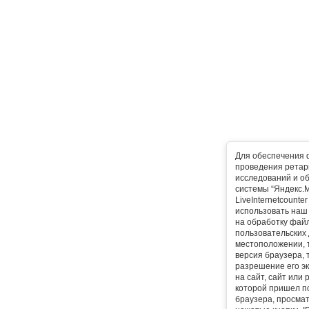
Для обеспечения 
проведения ретарг
исследований и о
системы “Яндекс.М
LiveInternetcounte
использовать наш 
на обработку фай
пользовательских 
местоположении, т
версия браузера, 
разрешение его эк
на сайт, сайт или
которой пришел п
браузера, просма