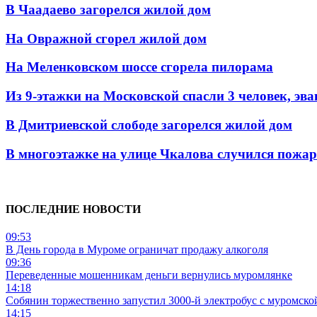
В Чаадаево загорелся жилой дом
На Овражной сгорел жилой дом
На Меленковском шоссе сгорела пилорама
Из 9-этажки на Московской спасли 3 человек, эва
В Дмитриевской слободе загорелся жилой дом
В многоэтажке на улице Чкалова случился пожар
ПОСЛЕДНИЕ НОВОСТИ
09:53
В День города в Муроме ограничат продажу алкоголя
09:36
Переведенные мошенникам деньги вернулись муромлянке
14:18
Собянин торжественно запустил 3000-й электробус с муромско
14:15