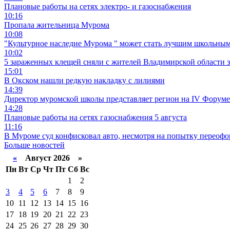
Плановые работы на сетях электро- и газоснабжения
10:16
Пропала жительница Мурома
10:08
"Культурное наследие Мурома " может стать лучшим школьным
10:02
5 зараженных клещей сняли с жителей Владимирской области 
15:01
В Окском нашли редкую накладку с лилиями
14:39
Директор муромской школы представляет регион на IV Форуме
14:28
Плановые работы на сетях газоснабжения 5 августа
11:16
В Муроме суд конфисковал авто, несмотря на попытку переофо
Больше новостей
«
Август 2026 »
Пн
Вт
Ср
Чт
Пт
Сб
Вс
1
2
3
4
5
6
7
8
9
10
11
12
13
14
15
16
17
18
19
20
21
22
23
24
25
26
27
28
29
30