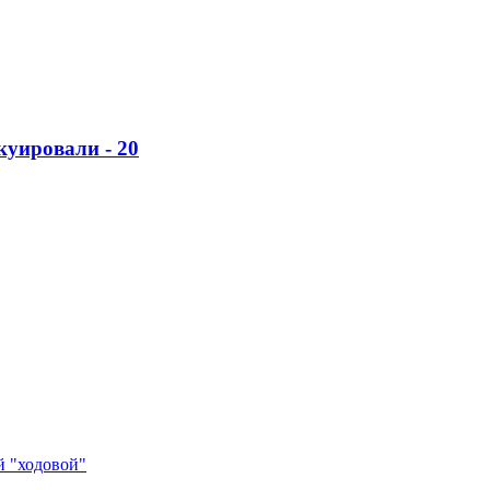
куировали - 20
й "ходовой"