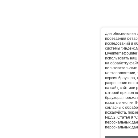
Для обеспечения 
проведения ретарг
исследований и о
системы “Яндекс.М
LiveInternetcounte
использовать наш 
на обработку фай
пользовательских 
местоположении, т
версия браузера, 
разрешение его эк
на сайт, сайт или
которой пришел п
браузера, просма
нажатые кнопки, I
согласны с обрабо
пожалуйста, покин
№152, Статья 9 “С
персональных дан
персональных дан