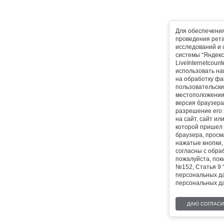
Для обеспечени
проведения рета
исследований и 
системы “Яндекс
LiveInternetcoun
использовать на
на обработку фа
пользовательски
местоположении,
версия браузера,
разрешение его 
на сайт, сайт ил
которой пришел 
браузера, прос
нажатые кнопки, 
согласны с обра
пожалуйста, поки
№152, Статья 9 
персональных да
персональных да
ДАЮ СОГЛАСИ