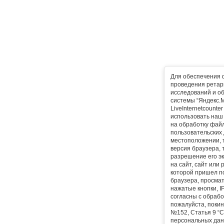
Для обеспечения 
проведения ретарг
исследований и о
системы “Яндекс.М
LiveInternetcounte
использовать наш 
на обработку фай
пользовательских 
местоположении, т
версия браузера, 
разрешение его эк
на сайт, сайт или
которой пришел п
браузера, просма
нажатые кнопки, I
согласны с обрабо
пожалуйста, покин
№152, Статья 9 “С
персональных дан