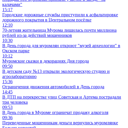
калачами"
15:17
Городские дорожные службы приступили к асфальтировке
дорожного покрытия в Центральном посёлке
12:10
70-летняя жительница Мурома лишилась почти миллиона
рублей из-за действий мошенников
10:30
В День города для муромлян откроют "музей археологии" в
Окском парке
10:12
Муромские сказки в декорациях Дня города
09:50
В детском саду №13 открыли экологическую студию и
агролабораторию
15:36
Ограничения движения автомобилей в День города
14:45
В ДТП на перекрестке улиц Советская и Артема пострадали
три человека
09:53
В День города в Муроме ограничат продажу алкоголя
09:36
Переведенные мошенникам деньги вернулись муромлянке
Больше новостей