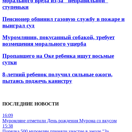
морального вреда из-за "неправильной"
ступеньки
Пенсионер обвинил газовую службу в пожаре и
выиграл суд
Муромлянин, покусанный собакой, требует
возмещения морального ущерба
Пропавшего на Оке ребенка ищут восьмые
сутки
8-летний ребенок получил сильные ожоги,
пытаясь поджечь канистру
ПОСЛЕДНИЕ НОВОСТИ
16:09
Муромляне отметили День рождения Мурома со вкусом
15:38
Порядка 500 муромлян приняли участие в заезде "За