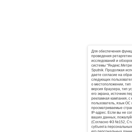
Для обеспечения функц
проведения ретаргетинг
исследований и обзоро
системы “Яндекс.Метрика
Sputnik. Продолжая исп
даете согласие на обра
следующих пользовател
о местоположении, тип 
версия браузера, тип у
его экрана, источник пе
рекламная кампания, с
пользователь, язык ОС 
просматриваемые стран
IP-адрес. Если вы не с
ваших данных, пожалуйс
(Согласно ФЗ №152, Ста
субъекта персональных
его персональных данны