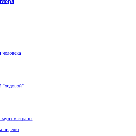
тября
и человека
й "ходовой"
 музеем страны
за неделю