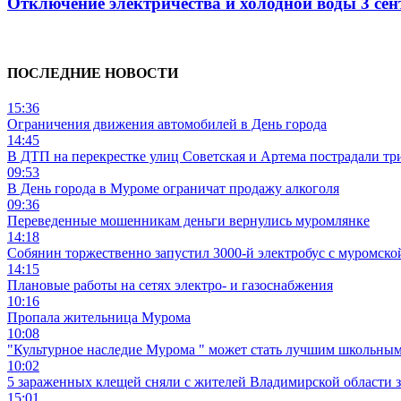
Отключение электричества и холодной воды 3 сен
ПОСЛЕДНИЕ НОВОСТИ
15:36
Ограничения движения автомобилей в День города
14:45
В ДТП на перекрестке улиц Советская и Артема пострадали тр
09:53
В День города в Муроме ограничат продажу алкоголя
09:36
Переведенные мошенникам деньги вернулись муромлянке
14:18
Собянин торжественно запустил 3000-й электробус с муромско
14:15
Плановые работы на сетях электро- и газоснабжения
10:16
Пропала жительница Мурома
10:08
"Культурное наследие Мурома " может стать лучшим школьным
10:02
5 зараженных клещей сняли с жителей Владимирской области 
15:01