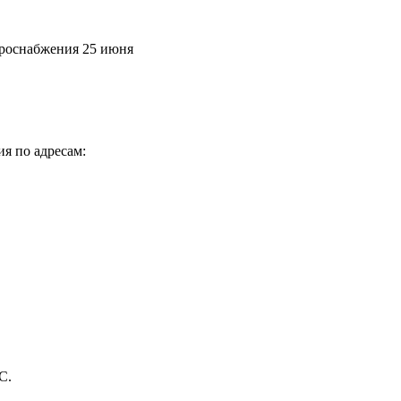
троснабжения 25 июня
я по адресам:
С.