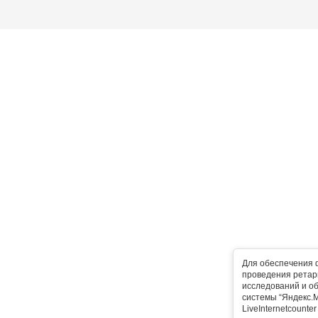
Для обеспечения 
проведения ретарг
исследований и о
системы “Яндекс.М
LiveInternetcounte