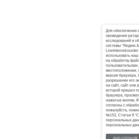
Для обеспечения 
проведения ретарг
исследований и о
системы “Яндекс.М
LiveInternetcounte
использовать наш 
на обработку фай
пользовательских 
местоположении, т
версия браузера, 
разрешение его эк
на сайт, сайт или
которой пришел п
браузера, просма
нажатые кнопки, I
согласны с обрабо
пожалуйста, покин
№152, Статья 9 “С
персональных дан
персональных дан
ДАЮ СОГЛАСИЕ