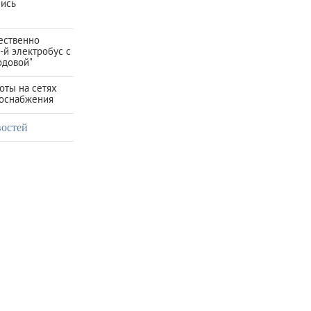
лись
ественно
-й электробус с
одовой"
оты на сетях
зоснабжения
востей