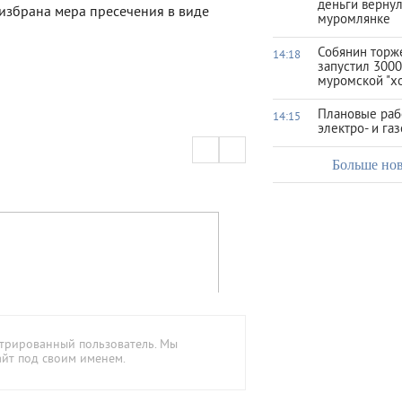
деньги верну
избрана мера пресечения в виде
муромлянке
Собянин торж
14:18
запустил 3000
муромской "х
Плановые раб
14:15
электро- и га
Больше но
стрированный пользователь. Мы
айт под своим именем.