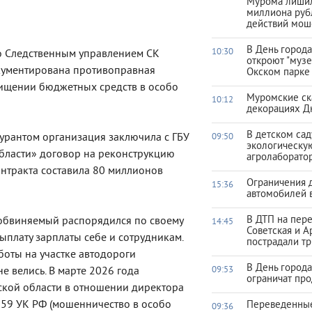
Мурома лишил
миллиона руб
действий мош
В День город
10:30
о Следственным управлением СК
откроют "музе
окументирована противоправная
Окском парке
хищении бюджетных средств в особо
Муромские ск
10:12
декорациях Д
В детском са
гурантом организация заключила с ГБУ
09:50
экологическу
бласти» договор на реконструкцию
агролаборато
нтракта составила 80 миллионов
Ограничения 
15:36
автомобилей 
В ДТП на пер
обвиняемый распорядился по своему
14:45
Советская и А
ыплату зарплаты себе и сотрудникам.
пострадали тр
боты на участке автодороги
В День город
 велись. В марте 2026 года
09:53
ограничат про
кой области в отношении директора
 159 УК РФ (мошенничество в особо
Переведенны
09:36