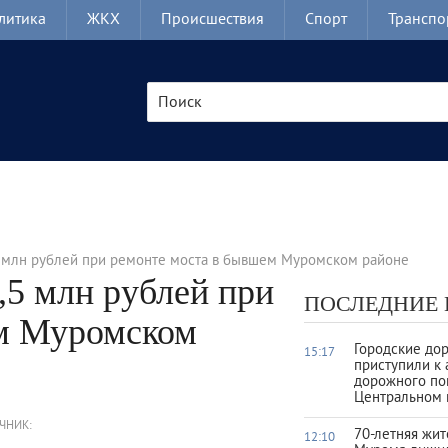
литика
ЖКХ
Происшествия
Спорт
Транспо
5 млн рублей при ремонте моста в бывшем Муромском районе
,5 млн рублей при
ПОСЛЕДНИЕ
ем Муромском
Городские до
15:17
приступили к 
дорожного по
Центральном 
ЧНИК:
70-летняя жи
12:10