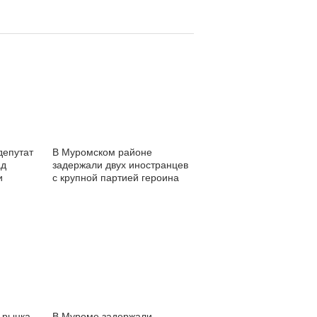
депутат
В Муромском районе
ад
задержали двух иностранцев
и
с крупной партией героина
ешевое
дом
32
 рынка
В Муроме задержали