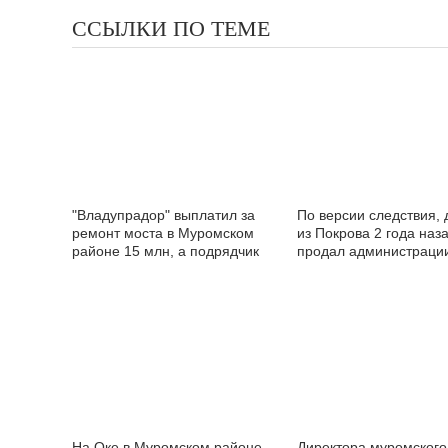
ССЫЛКИ ПО ТЕМЕ
"Владупрадор" выплатил за
По версии следствия, 
ремонт моста в Муромском
из Покрова 2 года наз
районе 15 млн, а подрядчик
продал администраци
"исчез"
Муромского района д
оборудование под ви
дорогого и заработал 
миллиона
На Оке в Муромском районе
Директора муромского