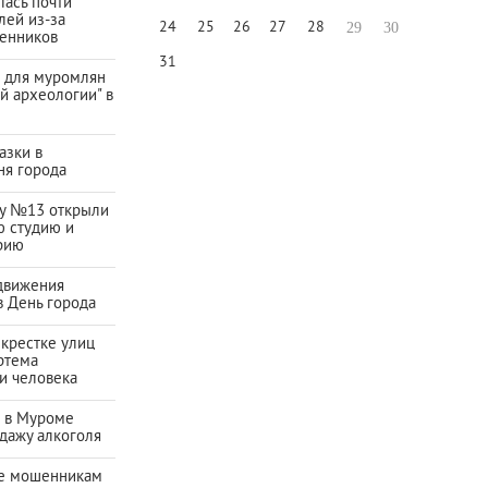
ась почти
лей из-за
24
25
26
27
28
29
30
енников
31
а для муромлян
й археологии" в
азки в
ня города
ду №13 открыли
ю студию и
рию
движения
в День города
екрестке улиц
ртема
и человека
а в Муроме
дажу алкоголя
е мошенникам