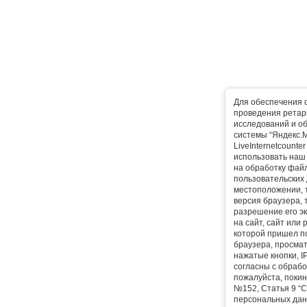
Для обеспечения 
проведения ретарг
исследований и о
системы “Яндекс.М
LiveInternetcounte
использовать наш 
на обработку фай
пользовательских 
местоположении, т
версия браузера, 
разрешение его эк
на сайт, сайт или
которой пришел п
браузера, просма
нажатые кнопки, I
согласны с обрабо
пожалуйста, покин
№152, Статья 9 “С
персональных дан