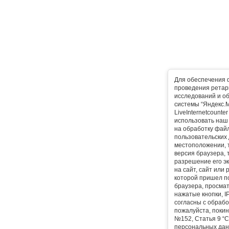
Для обеспечения 
проведения ретарг
исследований и о
системы “Яндекс.М
LiveInternetcounte
использовать наш 
на обработку фай
пользовательских 
местоположении, т
версия браузера, 
разрешение его эк
на сайт, сайт или
которой пришел п
браузера, просма
нажатые кнопки, I
согласны с обрабо
пожалуйста, покин
№152, Статья 9 “С
персональных дан