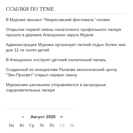
ССЫЛКИ ПО ТЕМЕ
В Муроме прошел "Некрасовский фестиваль" поэзии
Открытие первой смены палаточного профильного лагеря
прошло в деревне Алешунино округа Муром
Администрация Мурома организует летний отдых более чем
для 11-ти тысяч детей
В Алешунино построят детский палаточный лагерь
Созданный по инициативе Рычкова экологический центр
"Эко-Просвет" открыл первую смену
Муромские школьники отправляются в загородные
оздоровительные лагеря
«
Август 2026 »
Пн
Вт
Ср
Чт
Пт
Сб
Вс