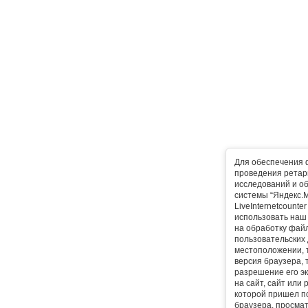
Для обеспечения 
проведения ретарг
исследований и о
системы “Яндекс.М
LiveInternetcounte
использовать наш 
на обработку фай
пользовательских 
местоположении, т
версия браузера, 
разрешение его эк
на сайт, сайт или
которой пришел п
браузера, просма