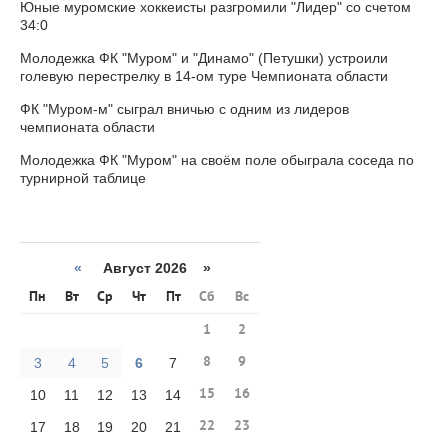
Юные муромские хоккеисты разгромили "Лидер" со счетом
34:0
Молодежка ФК "Муром" и "Динамо" (Петушки) устроили
голевую перестрелку в 14-ом туре Чемпионата области
ФК "Муром-м" сыграл вничью с одним из лидеров
чемпионата области
Молодежка ФК "Муром" на своём поле обыграла соседа по
турнирной таблице
«
Август 2026 »
Пн
Вт
Ср
Чт
Пт
Сб
Вс
1
2
8
9
3
4
5
6
7
15
16
10
11
12
13
14
22
23
17
18
19
20
21