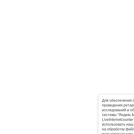
Для обеспечения 
проведения ретарг
исследований и о
системы “Яндекс.М
LiveInternetcounte
использовать наш 
на обработку фай