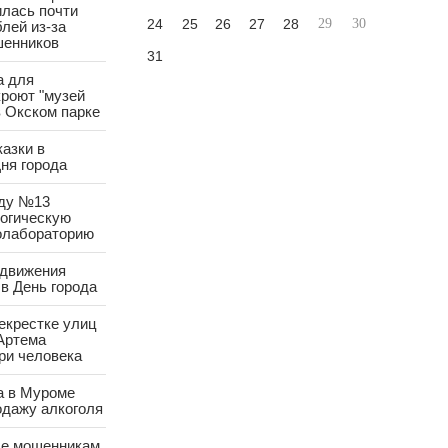
лась почти
24
25
26
27
28
29
30
лей из-за
шенников
31
а для
роют "музей
в Окском парке
азки в
ня города
аду №13
логическую
олабораторию
 движения
в День города
екрестке улиц
Артема
ри человека
а в Муроме
одажу алкоголя
е мошенникам