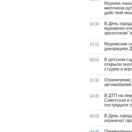
Мурома лиши
миллиона руб
действий мо
В День город
10:30
муромлян отк
археологии" 
Муромские ск
10:12
декорациях Д
В детском с
09:50
открыли эко
студию и агр
Ограничения
15:36
автомобилей 
В ДТП на пер
14:45
Советская и 
пострадали т
В День город
09:53
ограничат пр
Переведенны
09:36