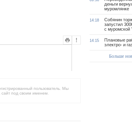
деньги верну
муромлянке
Собянин тор
14:18
запустил 300
с муромской 
Плановые ра
14:15
электро- и г
Больше но
егистрированный пользователь. Мы
 сайт под своим именем.