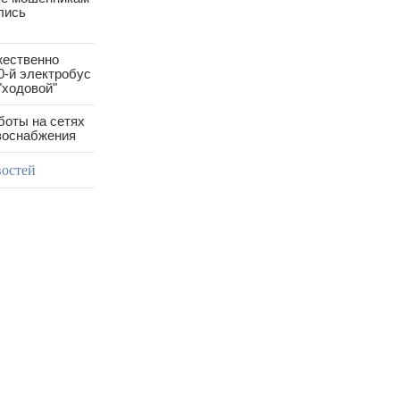
лись
жественно
0-й электробус
"ходовой"
боты на сетях
азоснабжения
востей