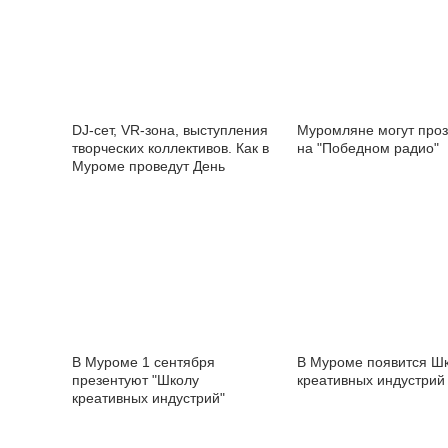
DJ-сет, VR-зона, выступления
Муромляне могут проз
творческих коллективов. Как в
на "Победном радио"
Муроме проведут День
молодежи
В Муроме 1 сентября
В Муроме появится Ш
презентуют "Школу
креативных индустрий
креативных индустрий"