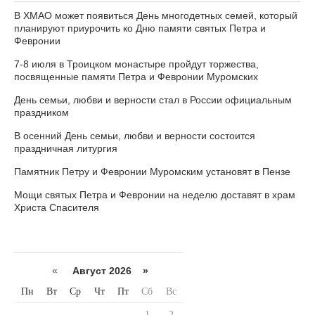
В ХМАО может появиться День многодетных семей, который
планируют приурочить ко Дню памяти святых Петра и
Февронии
7-8 июля в Троицком монастыре пройдут торжества,
посвященные памяти Петра и Февронии Муромских
День семьи, любви и верности стал в России официальным
праздником
В осенний День семьи, любви и верности состоится
праздничная литургия
Памятник Петру и Февронии Муромским установят в Пензе
Мощи святых Петра и Февронии на неделю доставят в храм
Христа Спасителя
«
Август 2026 »
Пн
Вт
Ср
Чт
Пт
Сб
Вс
1
2