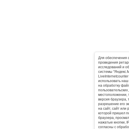
Для обеспечения 
проведения ретарг
исследований и о
системы “Яндекс.М
LiveInternetcounte
использовать наш 
на обработку фай
пользовательских 
местоположении, т
версия браузера, 
разрешение его эк
на сайт, сайт или
которой пришел п
браузера, просма
нажатые кнопки, I
согласны с обрабо