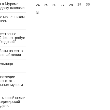
а в Муроме
29
30
24
25
26
27
28
одажу алкоголя
31
е мошенникам
лись
жественно
0-й электробус
"ходовой"
боты на сетях
азоснабжения
ельница
наследие
ет стать
ьным музеем
х клещей сняли
ладимирской
еделю