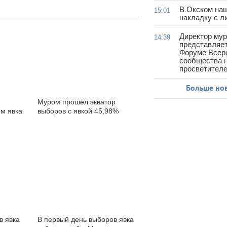
В Окском на
15:01
накладку с л
Директор му
14:39
представляет
Форуме Всер
сообщества н
просветител
Больше но
Муром прошёл экватор
ом явка
выборов с явкой 45,98%
в явка
В первый день выборов явка