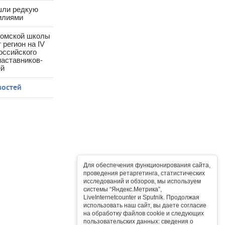
шли редкую
илиями
ромской школы
 регион на IV
оссийского
аставников-
ей
востей
Для обеспечения функционирования сайта,
проведения ретаргетинга, статистических
исследований и обзоров, мы используем
системы “Яндекс.Метрика”,
LiveInternetcounter и Sputnik. Продолжая
использовать наш сайт, вы даете согласие
на обработку файлов cookie и следующих
пользовательских данных: сведения о