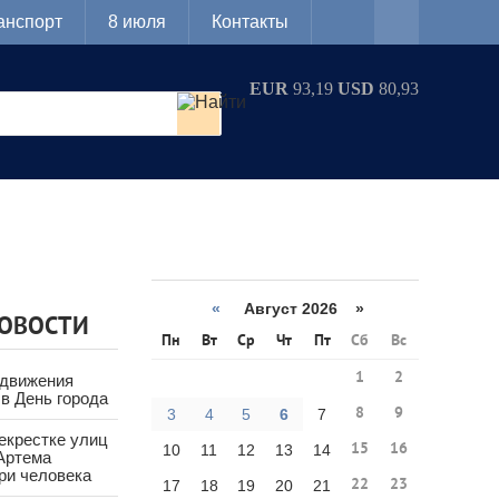
анспорт
8 июля
Контакты
EUR
93,19
USD
80,93
«
Август 2026 »
НОВОСТИ
Пн
Вт
Ср
Чт
Пт
Сб
Вс
1
2
 движения
в День города
8
9
3
4
5
6
7
екрестке улиц
15
16
10
11
12
13
14
Артема
ри человека
22
23
17
18
19
20
21