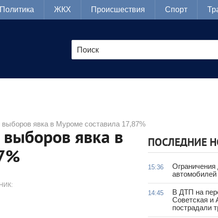
Политика
ЖКХ
Происшествия
Спорт
Тр
я выборов явка в Муроме составила 17,87%
 выборов явка в
ПОСЛЕДНИЕ 
87%
Ограничения
15:36
автомобилей 
НИК:
В ДТП на пер
14:45
Советская и 
пострадали т