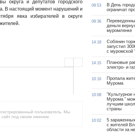
ы округа и депутатов городского
В День город
09:53
ра. В настоящий момент нарушений и
ограничат пр
тября явка избирателей в округе
Переведенны
09:36
 жителей.
деньги верну
муромлянке
Собянин тор
14:18
запустил 300
с муромской 
Плановые ра
14:15
электро- и г
Пропала жит
10:16
Мурома
"Культурное 
10:08
Мурома " мож
лучшим школ
страны
егистрированный пользователь. Мы
 сайт под своим именем.
5 зараженны
10:02
с жителей В
области за н